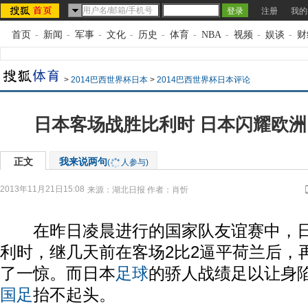
注册
我的
首页
-
新闻
-
军事
-
文化
-
历史
-
体育
-
NBA
-
视频
-
娱谈
-
财
>
2014巴西世界杯日本
>
2014巴西世界杯日本评论
日本客场战胜比利时 日本闪耀欧
正文
我来说两句
(
人参与)
2013年11月21日15:08
来源：
湖北日报
作者：肖忻
在昨日凌晨进行的国家队友谊赛中，日
利时，继几天前在客场2比2逼平荷兰后，
了一惊。而日本
足球
的骄人战绩足以让身
国足
抬不起头。