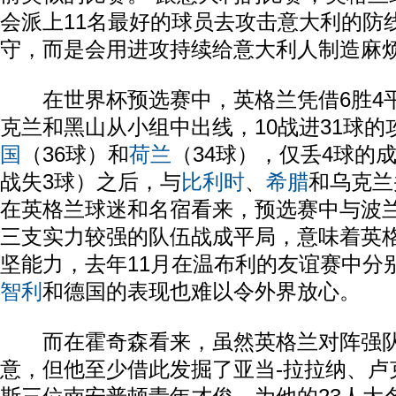
会派上11名最好的球员去攻击意大利的防
守，而是会用进攻持续给意大利人制造麻烦
在世界杯预选赛中，英格兰凭借6胜4
克兰和黑山从小组中出线，10战进31球的
国
（36球）和
荷兰
（34球），仅丢4球的
战失3球）之后，与
比利时
、
希腊
和乌克兰
在英格兰球迷和名宿看来，预选赛中与波
三支实力较强的队伍战成平局，意味着英
坚能力，去年11月在温布利的友谊赛中分
智利
和德国的表现也难以令外界放心。
而在霍奇森看来，虽然英格兰对阵强队
意，但他至少借此发掘了亚当-拉拉纳、卢克