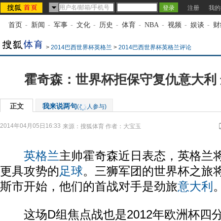
注册
我的
首页
-
新闻
-
军事
-
文化
-
历史
-
体育
-
NBA
-
视频
-
娱谈
-
财
>
2014巴西世界杯英格兰
>
2014巴西世界杯英格兰评论
霍奇森：世界杯拒保守复仇意大利
正文
我来说两句
(
人参与)
2014年04月05日16:33
来源：
搜狐体育
作者：大宝玉
英格兰
主帅霍奇森近日表态，英格兰
更具攻势的
足球
。三狮军团的世界杯之旅将
斯市开始，他们的首战对手是劲旅
意大利
这场D组焦点战也是2012年欧洲杯四