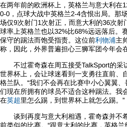
在两年前的欧洲杯上，英格兰与意大利在1
0-0，点球大战中英格兰2-4含恨出局。
场仅9次射门1次射正，而意大利的36次射
球率上英格兰也以32%比68%远远落后。
保守的踢法而饱受指责。这位前
利物浦
主
称，因此，外界普遍担心三狮军团今年会
不过霍奇森在周五接受TalkSport的
世界杯上，会让球迷看到一支勇往直前、
格兰队。“我们不会再在比赛中小心翼翼、
们现在所拥有的球员不适合这种踢法。我
在
英超
里怎么踢，到世界杯上就怎么踢。”
谈到再度与意大利相遇，霍奇森并不希
前类似的比赛。“跟意大利的比赛，英格兰