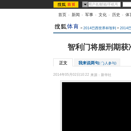
首页
-
新闻
-
军事
-
文化
-
历史
-
体
>
2014巴西世界杯智利
>
201
智利门将服刑期获
正文
我来说两句
(
人参与)
2014年05月02日10:22
来源：
新华社