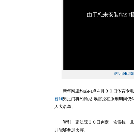
由于您未安装flas
骆明谈B组
新华网里约热内卢４月３０日体育专电（
智利
男足门将约翰尼·埃雷拉在服刑期间仍
人大名单。
智利一家法院３０日判定，埃雷拉一旦入
并能够参加比赛。