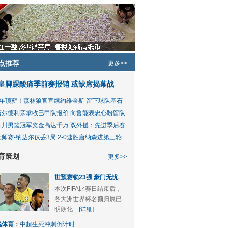
点推荐
更多>>
皇脚踝酸痛季前赛报销 或缺席揭幕战
5年顶薪！森林狼官宣续约维金斯 留下球队基石
塔尔德利亲承收巴甲队报价 向鲁能表忠心盼留队
四川男篮冠军奖金高达千万 双外援：先进季后赛
大师赛-纳达尔仅丢3局 2-0速胜唐纳森进第三轮
育策划
更多>>
世预赛锁23强 豪门无忧
本次FIFA比赛日结束后，
各大洲世界杯名额归属已
明朗化…
[详细
]
锐体育
：
中超生死冲刺倒计时