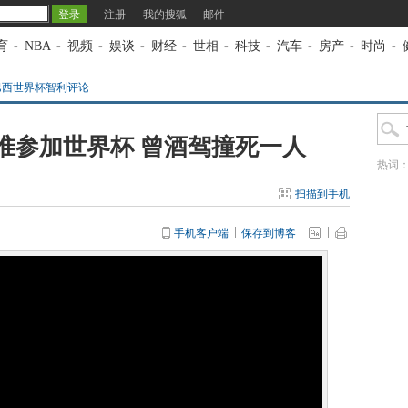
注册
我的搜狐
邮件
育
-
NBA
-
视频
-
娱谈
-
财经
-
世相
-
科技
-
汽车
-
房产
-
时尚
-
4巴西世界杯智利评论
准参加世界杯 曾酒驾撞死一人
热词
扫描到手机
手机客户端
保存到博客