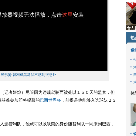
h播放器视频无法播放，点击
这里
安装
热
詹
出线形势 智利成黑马我不感到很意外
记者姬烨）尽管因为违规驾驶而被处以１５０天的监禁，但
体
然获准参加即将揭幕的
巴西
世界杯
，前提是他能够入选球队２３
选智利队，他就可以以软禁的身份随智利队一同来到巴西，