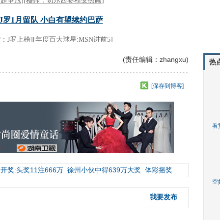
(责任编辑：zhangxu)
热
[保存到博客]
看
开奖:头奖11注666万
徐州小伙中得639万大奖
体彩摇奖
空
我要发布