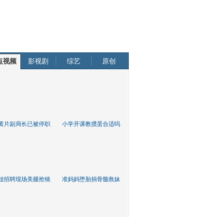
点视频
影视剧
综艺
原创
黄片副局长已被停职
小学开课教掼蛋合适吗
姐招聘现场美腿抢镜
准妈妈堕胎捐骨髓救妹