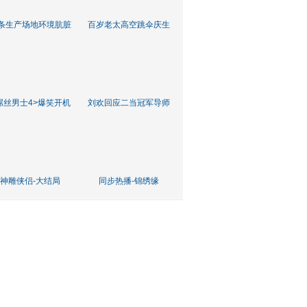
条生产场地环境肮脏
百岁老太高空跳伞庆生
屌丝男士4>爆笑开机
刘欢回应二当冠军导师
神雕侠侣-大结局
同步热播-锦绣缘