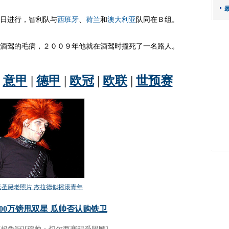
日进行，智利队与
西班牙
、
荷兰
和
澳大利亚
队同在Ｂ组。
驾的毛病，２００９年他就在酒驾时撞死了一名路人。