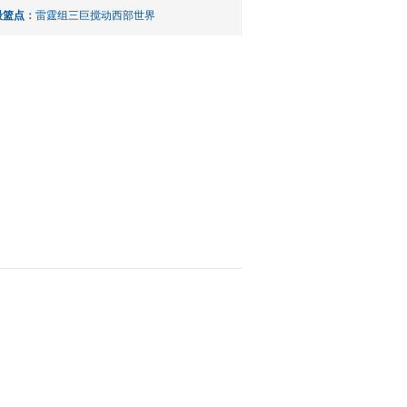
最篮点
：
雷霆组三巨搅动西部世界