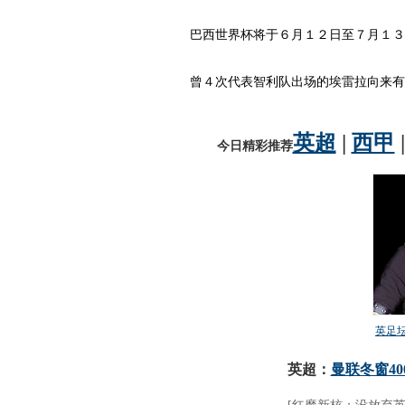
巴西世界杯将于６月１２日至７月１３
曾４次代表智利队出场的埃雷拉向来有酒