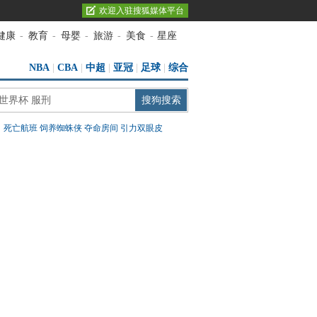
欢迎入驻搜狐媒体平台
健康
-
教育
-
母婴
-
旅游
-
美食
-
星座
NBA
|
CBA
|
中超
|
亚冠
|
足球
|
综合
：
死亡航班
饲养蜘蛛侠
夺命房间
引力双眼皮