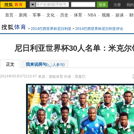
注册
我的
首页
-
新闻
-
军事
-
文化
-
历史
-
体育
-
NBA
-
视频
-
娱谈
-
财
>
2014巴西世界杯尼日利亚
>
2014巴西世界杯尼日利亚评论
尼日利亚世界杯30人名单：米克尔
正文
我来说两句
(
人参与)
2014年05月07日10:47
来源：
搜狐体育
作者：黑曼巴