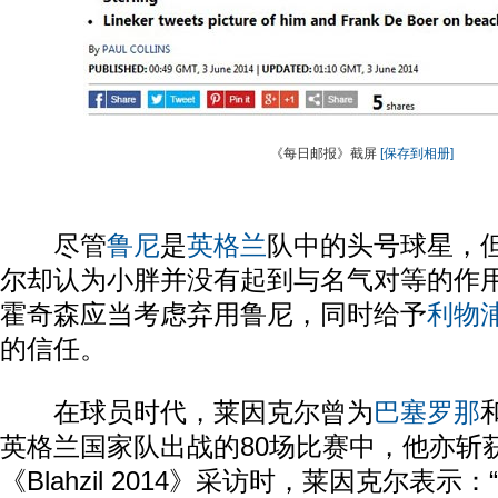
《每日邮报》截屏
[保存到相册]
尽管
鲁尼
是
英格兰
队中的头号球星，
尔却认为小胖并没有起到与名气对等的作
霍奇森应当考虑弃用鲁尼，同时给予
利物
的信任。
在球员时代，莱因克尔曾为
巴塞罗那
英格兰国家队出战的80场比赛中，他亦斩获
《Blahzil 2014》采访时，莱因克尔表