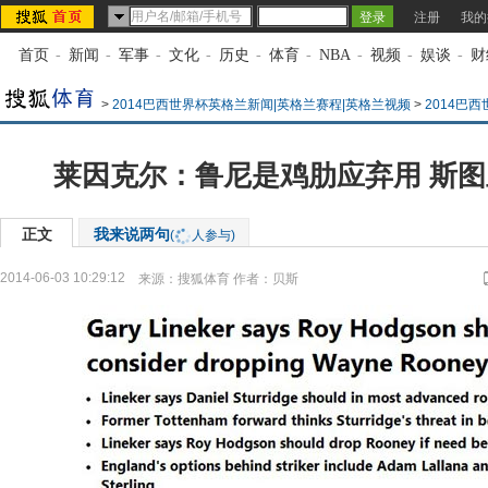
注册
我的
首页
-
新闻
-
军事
-
文化
-
历史
-
体育
-
NBA
-
视频
-
娱谈
-
财
>
2014巴西世界杯英格兰新闻|英格兰赛程|英格兰视频
>
2014巴
莱因克尔：鲁尼是鸡肋应弃用 斯
正文
我来说两句
(
人参与)
2014-06-03 10:29:12
来源：
搜狐体育
作者：贝斯