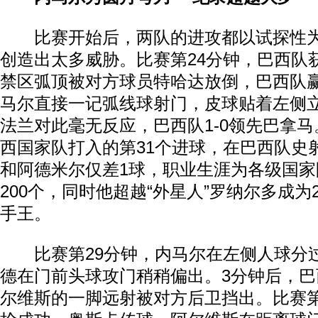
比赛开始后，两队的进攻都以试探性为
创造出太多威胁。比赛第24分钟，巴西队
禁区弧顶被对方球员特哈达放倒，巴西队
马尔直接一记弧线球射门，皮球贴着左侧
法兰对此毫无反应，巴西队1-0领先巴拿
西国家队打入的第31个进球，在巴西队史
和阿德米尔仅差1球，职业生涯为各级国家
200个，同时他超越“外星人”罗纳尔多成为
手王。
比赛第29分钟，内马尔在左侧人球分
德在门前头球攻门稍稍偏出。3分钟后，
尔维斯的一脚远射被对方后卫挡出。比赛第