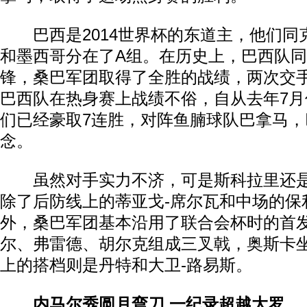
巴西是2014世界杯的东道主，他们同
和墨西哥分在了A组。在历史上，巴西队同
锋，桑巴军团取得了全胜的战绩，两次交
巴西队在热身赛上战绩不俗，自从去年7
们已经豪取7连胜，对阵鱼腩球队巴拿马
念。
虽然对手实力不济，可是斯科拉里还是
除了后防线上的蒂亚戈-席尔瓦和中场的保
外，桑巴军团基本沿用了联合会杯时的首
尔、弗雷德、胡尔克组成三叉戟，奥斯卡
上的搭档则是丹特和大卫-路易斯。
内马尔秀圆月弯刀 一纪录超越大罗