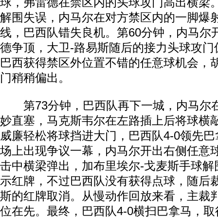
球，弗雷德在禁区内的头球攻门高出横梁
解围失误，内马尔在对方禁区内的一脚爆
线，巴西队错失良机。第60分钟，内马尔
德争顶，大卫-路易斯随后的接力头球攻门
巴西获得禁区外位置不错的任意球机会，
门稍稍偏出。
第73分钟，巴西队再下一城，内马尔
妙直塞，马克斯韦尔在左路插上后将球横
威廉轻松将球挡进大门，巴西队4-0领先巴
场上出现争议一幕，内马尔开出右侧任意
击中横梁弹出，加布里埃尔-戈麦斯手球解
示红牌，不过巴西队没有获得点球，随后
斯的红牌取消。从慢动作回放来看，主裁
位在先。最终，巴西队4-0横扫巴拿马，