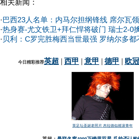
相关新闻：
·
巴西23人名单：内马尔担纲锋线 席尔瓦
·
热身赛-尤文铁卫+拜仁悍将破门 瑞士2-0
·
贝利：C罗完胜梅西当世最强 罗纳尔多都