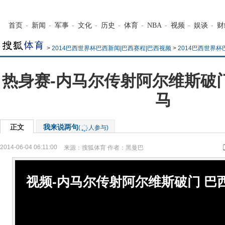
首页
-
新闻
-
军事
-
文化
-
历史
-
体育
-
NBA
-
视频
-
娱谈
-
财
>
2014巴西世界杯巴西新闻|巴西赛程|巴西视频
>
2014巴西世界
热身赛-内马尔传射阿尔维斯破门
马
正文
我来说两句
(
人参与)
2014-06-04 06:11:00
来源：
搜狐体育
作者：黑曼巴
视频-内马尔传射阿尔维斯破门 巴西