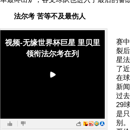
法尔考 苦等不及最伤人
在
赛中
视频-无缘世界杯巨星 里贝里
裂后
领衔法尔考在列
星法
了近
在球
新闻
过去
29
是只
别。