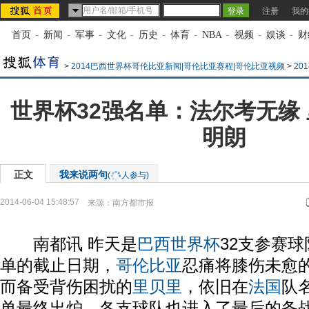
注册
我的
首页
-
新闻
-
军事
-
文化
-
历史
-
体育
-
NBA
-
视频
-
娱谈
-
财
>
2014巴西世界杯哥伦比亚新闻|哥伦比亚赛程|哥伦比亚视频
>
20
世界杯32强名单：法尔考无缘
明朗
正文
我来说两句
(
人参与)
2014-06-04 15:48:57
来源：
南方都市报
南都讯 昨天是
巴西
世界杯
32支参赛球
单的截止日期，
哥伦比亚
忍痛将膝伤未愈
而备受背伤困扰的
里贝里
，依旧在
法国
队
单最终出炉，各支球队也进入了最后的备