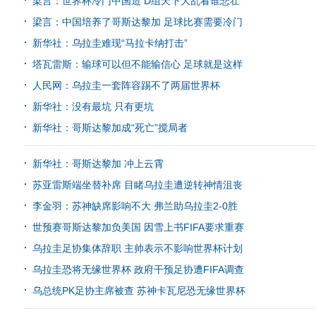
梁言：世界杯冷门中国造 D组天下大乱看谁悲壮
梁言：中国培养了哥斯达黎加 足球比赛需要冷门
新华社：乌拉圭难现“马拉卡纳打击”
塔瓦雷斯：输球可以但不能输信心 足球就是这样
人民网：乌拉圭一套阵容踢不了两届世界杯
新华社：没有最坑 只有更坑
新华社：哥斯达黎加成“死亡”搅局者
新华社：哥斯达黎加 冲上云霄
苏亚雷斯端坐替补席 目睹乌拉圭遭逆转神情沮丧
李金羽：苏神缺席影响不大 弗兰助乌拉圭2-0胜
世预赛哥斯达黎加负美国 因雪上书FIFA要求重赛
乌拉圭足协集体辞职 主帅表示不影响世界杯计划
乌拉圭恐将无缘世界杯 政府干预足协遭FIFA调查
乌总统PK足协主席被查 苏神卡瓦尼恐无缘世界杯