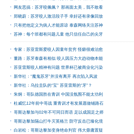
网友恶搞：苏牙咬佩佩？ 那画面太美，我不敢看
郑晓蔚：苏牙咬人激活段子手 幸好还有录像回放
只有把他定义为病人才能原谅 泰森网络关注苏神
苏神：每个班都有问题儿童 他只信任自己的尖牙
专家：苏亚雷斯爱咬人因童年贫穷 怪癖很难治愈
董路：苏牙泰森有相似 咬人因压力大趋动物本能
苏亚雷斯咬人精神有问题 世界杯已被商业化污染
新华社：“魔鬼苏牙”并没有离开 再次陷入风波
新华社：乌拉圭队的“宝” 苏亚雷斯的“牙”？
朱炯：哥队德国胜在青训 中国没氛围不能太功利
杜威忆12年前中哥战 重青训才有发展愿做铺路石
哥斯达黎加与02年不可同日而语 足以成国足之师
哥斯达黎加隔山打牛灭英格兰 防守反击已臻化境
白岩松：哥斯达黎加变身绝命判官 伟大毋庸置疑