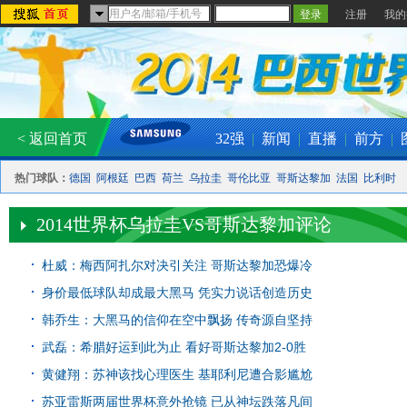
注册
我的
< 返回首页
32强
|
新闻
|
直播
|
前方
|
热门球队：
德国
阿根廷
巴西
荷兰
乌拉圭
哥伦比亚
哥斯达黎加
法国
比利时
2014世界杯乌拉圭VS哥斯达黎加评论
杜威：梅西阿扎尔对决引关注 哥斯达黎加恐爆冷
身价最低球队却成最大黑马 凭实力说话创造历史
韩乔生：大黑马的信仰在空中飘扬 传奇源自坚持
武磊：希腊好运到此为止 看好哥斯达黎加2-0胜
黄健翔：苏神该找心理医生 基耶利尼遭合影尴尬
苏亚雷斯两届世界杯意外抢镜 已从神坛跌落凡间