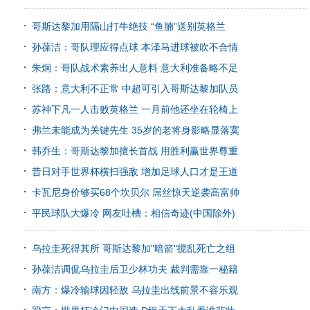
哥斯达黎加用隔山打牛绝技 “鱼腩”送别英格兰
孙葆洁：哥队理应得点球 本泽马进球被吹不合情
朱炯：哥队战术素养出人意料 意大利准备略不足
张路：意大利不正常 中超可引入哥斯达黎加队员
苏神下凡一人击败英格兰 一月前他还坐在轮椅上
弗兰未能成为关键先生 35岁的老将身影略显落寞
韩乔生：哥斯达黎加擅长首战 用胜利赢世界尊重
昔日对手世界杯横扫强敌 增加足球人口才是王道
卡瓦尼身价够买68个坎贝尔 屌丝惊天逆袭高富帅
平民球队大爆冷 网友吐槽：相信奇迹(中国除外)
乌拉圭死得其所 哥斯达黎加"暗箭"搅乱死亡之组
孙葆洁调侃乌拉圭后卫少林功夫 裁判需靠一秘籍
南方：爆冷输球因轻敌 乌拉圭出线前景不容乐观