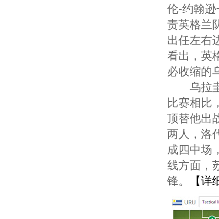
伦-约翰
责英格兰
出任左右
看出，英
必收缩的
乌拉圭首
比赛相比
顶替他出
两人，洛
成四中场
线方面，
锋。
【详