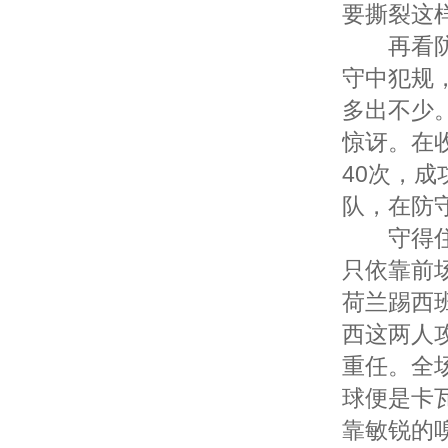
要撕裂这
再看防守
守中犯规
多出不少
惊讶。在
40次，成
队，在防
守得住，
只依靠前
荷兰踢西
西这两人
重任。全
球便是卡
靠敏锐的