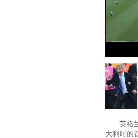
英格兰队
大利时的