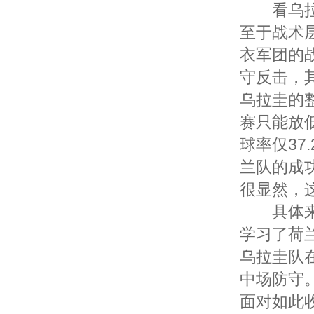
看乌拉圭
至于战术
衣军团的
守反击，
乌拉圭的
赛只能放
球率仅37
兰队的成
很显然，
具体来解
学习了荷
乌拉圭队
中场防守
面对如此