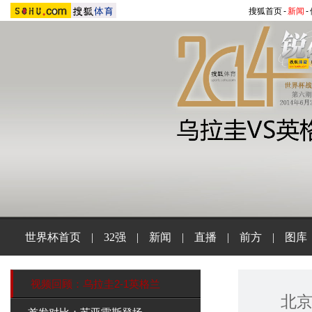
搜狐首页
-
新闻
-
世界杯首页
|
32强
|
新闻
|
直播
|
前方
|
图库
视频回顾：乌拉圭2-1英格兰
北京时