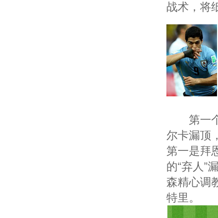
战术，将
第一个进
尔卡漏顶
第一是拜
的“弃人
森精心调
特里。