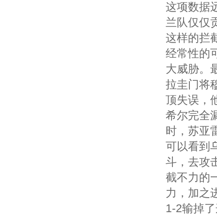
这项数据
兰队仅仅
这样的拦
经常性的
大威胁。
拉圭门将
顶失误，
希尔完全
时，苏亚
可以看到
斗，去攻
截不力的
力，加之
1-2输掉