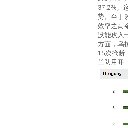
37.2
势。至于
效率之高
没能攻入
方面，乌
15次抢
兰队甩开