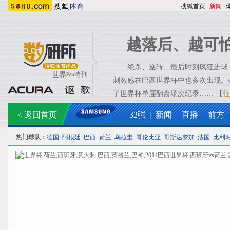
搜狐首页
-
新闻
-
越落后、越可怕
绝杀、逆转、最后时刻疯狂进球！
世界杯特刊
刺激感在巴西世界杯中也多次出现。
了世界杯单届翻盘场次纪录…… 【
往
< 返回首页
32强
|
新闻
|
直播
|
前方
|
热门球队：
德国
阿根廷
巴西
荷兰
乌拉圭
哥伦比亚
哥斯达黎加
法国
比利