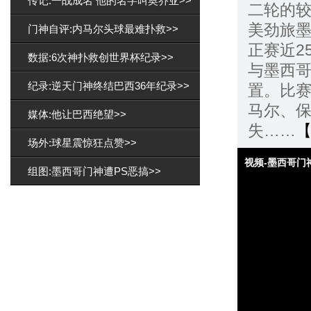
传记:一战成名 他的名字叫奥乔亚>>
二轮的
美劲旅墨
门神自评:内马尔头球最难扑救>>
正赛近2
数据:6次神扑救创世界杯纪录>>
与墨西哥
纪录:逆天门神终结巴西36年纪录>>
置。比
马尔、
媒体:他让巴西绝望>>
失……
场外:球星震惊狂点赞>>
视频-墨西哥门
组图:墨西哥门神遭PS恶搞>>