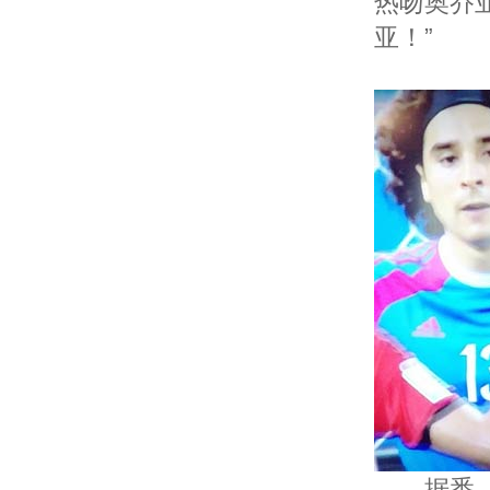
热吻奥乔
亚！”
据悉，奥