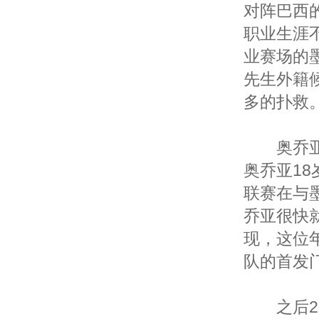
对阵巴西
职业生涯
业赛场的
先生外籍
多的扑救
奥乔亚1
奥乔亚18
联赛在与
乔亚很快
现，这位
队的首发
之后20