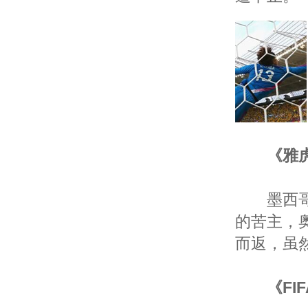
《雅
墨西哥门
的苦主，
而返，虽
《FI