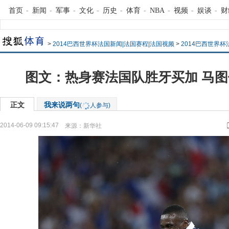
首页
-
新闻
-
军事
-
文化
-
历史
-
体育
-
NBA
-
视频
-
娱谈
-
财
>
2014巴西世界杯法国新闻|法国赛程|法国视频
>
2014巴西世界
图文：热身赛法国队胜牙买加 马
正文
我来说两句
(
人参与)
2014-06-09 09:15:47
来源：
新华社