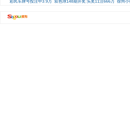
彩民车牌号投注中3.9万
双色球148期开奖:头奖11注666万
徐州小