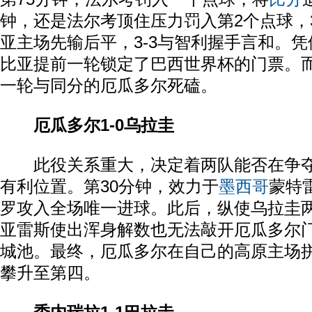
钟，还是法尔考顶住压力罚入第2个点球，3
亚主场先输后平，3-3与智利握手言和。
比亚提前一轮锁定了巴西世界杯的门票。
一轮与同分的厄瓜多尔死磕。
厄瓜多尔1-0乌拉圭
此役关系重大，决定着两队能否在争夺
有利位置。第30分钟，效力于
墨西哥
蒙特
罗攻入全场唯一进球。此后，纵使乌拉圭
亚雷斯使出浑身解数也无法敲开厄瓜多尔
城池。最终，厄瓜多尔在自己的高原主场
攀升至第四。