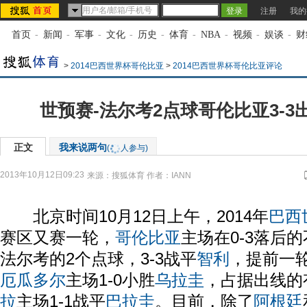
注册
我的
首页
-
新闻
-
军事
-
文化
-
历史
-
体育
-
NBA
-
视频
-
娱谈
-
财
>
2014巴西世界杯哥伦比亚
>
2014巴西世界杯哥伦比亚评论
世预赛-法尔考2点球哥伦比亚3-3
正文
我来说两句
(
人参与)
2013年10月12日09:23
来源：
搜狐体育
作者：IANN
北京时间10月12日上午，2014年
巴西
赛区又赛一轮，
哥伦比亚
主场在0-3落后
法尔考的2个点球，3-3战平
智利
，提前一
厄瓜多尔
主场1-0小胜
乌拉圭
，占据出线的
拉
主场1-1战平
巴拉圭
。目前，除了
阿根廷