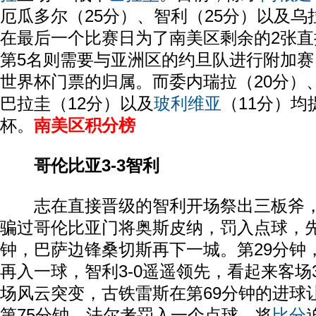
厄瓜多尔（25分）、智利（25分）以及乌
在最后一个比赛日为了南美区剩余的2张
第5名则需要与亚洲区的约旦队进行附加
世界杯门票的归属。而委内瑞拉（20分）
巴拉圭（12分）以及
玻利维亚
（11分）
杯。
南美区积分榜
哥伦比亚3-3智利
志在直接晋级的智利开场祭出三板斧，
骗过哥伦比亚门将奥斯皮纳，罚入点球，先
钟，巴萨边锋桑切斯再下一城。第29分钟
再入一球，智利3-0遥遥领先，看起来客场
场风云突变，古铁雷斯在第69分钟的进球
第75分钟，法尔考罚入一个点球，将
比分