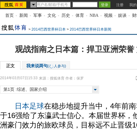
注册
我的
首页
-
新闻
-
军事
-
文化
-
历史
-
体育
-
NBA
-
视频
-
娱谈
-
财
>
2014巴西世界杯日本
>
2014巴西世界杯日本新闻
观战指南之日本篇：捍卫亚洲荣誉
正文
我来说两句
(
人参与)
2014年03月07日15:33
来源：
搜狐体育
作者：保罗
第1页 :综述、国家介绍
日本
足球
在稳步地提升当中，4年前南
于16强给了东瀛武士信心。本届世界杯，
洲豪门效力的旅欧球员，目标远不止晋级1