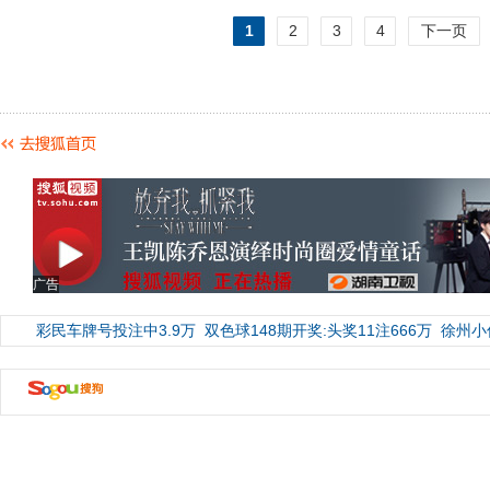
1
2
3
4
下一页
广告
彩民车牌号投注中3.9万
双色球148期开奖:头奖11注666万
徐州小