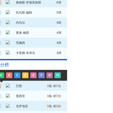
詹姆斯·罗德里格斯
6球
托马斯·穆勒
5球
内马尔
4球
莱奥·梅西
4球
范佩西
4球
卡里姆·本泽马
3球
分榜
A
B
C
D
E
F
G
H
巴西
3
场 积
7
分
墨西哥
3
场 积
7
分
克罗地亚
3
场 积
3
分