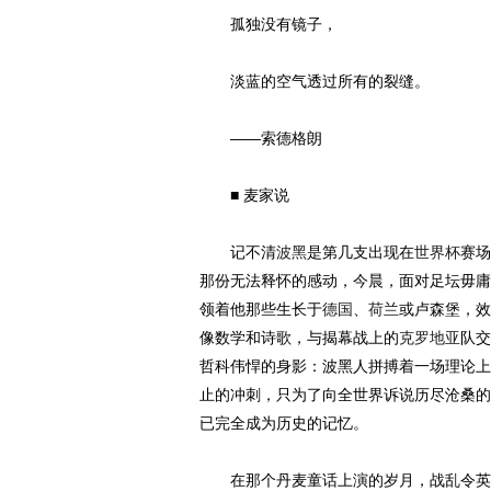
孤独没有镜子，
淡蓝的空气透过所有的裂缝。
——索德格朗
■ 麦家说
记不清
波黑
是第几支出现在
世界杯
赛场
那份无法释怀的感动，今晨，面对足坛毋庸
领着他那些生长于
德国
、
荷兰
或卢森堡，效
像数学和诗歌，与揭幕战上的
克罗地亚
队交
哲科伟悍的身影：波黑人拼搏着一场理论上
止的冲刺，只为了向全世界诉说历尽沧桑的
已完全成为历史的记忆。
在那个丹麦童话上演的岁月，战乱令英雄