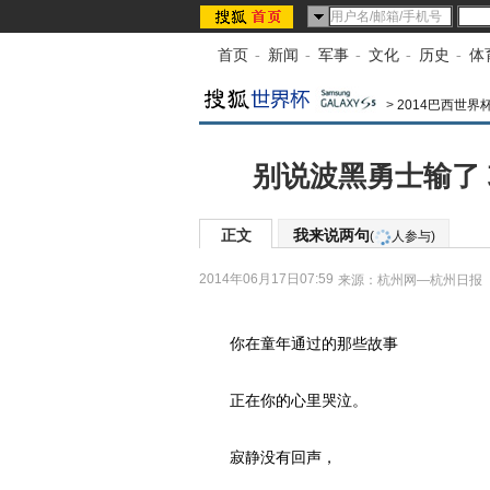
首页
-
新闻
-
军事
-
文化
-
历史
-
体
>
2014巴西世界
别说波黑勇士输了
正文
我来说两句
(
人参与)
2014年06月17日07:59
来源：
杭州网—杭州日报
你在童年通过的那些故事
正在你的心里哭泣。
寂静没有回声，