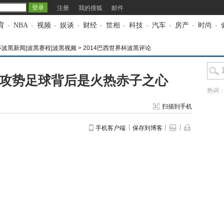
注册
我的搜狐
邮件
育
-
NBA
-
视频
-
娱谈
-
财经
-
世相
-
科技
-
汽车
-
房产
-
时尚
-
杯波黑新闻|波黑赛程|波黑视频
>
2014巴西世界杯波黑评论
 攻势足球背后是火热赤子之心
热词
扫描到手机
手机客户端
保存到博客