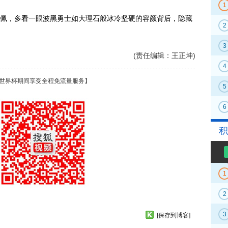
1
，多看一眼波黑勇士如大理石般冰冷坚硬的容颜背后，隐藏
2
3
(责任编辑：王正坤)
4
世界杯期间享受全程免流量服务】
5
6
积
1
2
3
[保存到博客]