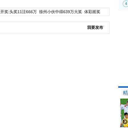
4
开奖:头奖11注666万
徐州小伙中得639万大奖
体彩摇奖
我要发布
精