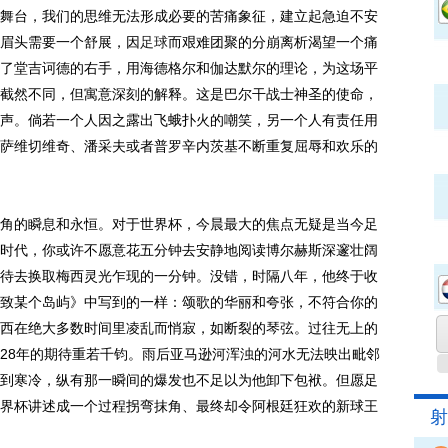
舞台，我们的思维无法形成必要的苦痛象征，建立起急迫不安
眉头需要一个舒展，因
足球
而艰难团聚的分崩离析渴望一个痛
了堂吉诃德的右手，用海德格尔和伽达默尔的理论，为这场平
截然不同，但寓意深刻的解释。这是巴尔干战士神圣的使命，
声。倘若一个人因之露出飞蛾扑火的嘲笑，另一个人有责任用
萨维切维奇、潘采夫或者普罗辛内茨基不断重复屈辱和欢乐的
的瞬息和永恒。对于世界杯，今晨最大的焦点无疑是当今足
时代，你或许不愿意花五分钟去安静地阅读博尔赫斯深邃壮阔
待去换取梅西灵光乍现的一分钟。没错，时隔八年，他终于收
致某个岛屿》中写到的一样：颂歌的华丽和夸张，不符合你的
西在绝大多数时间里凌乱而悄寂，如断裂的琴弦。过往无上的
28年的期待重若千钧。雨后亚马逊河浑浊的河水无法映出毗邻
到寒冷，纵有那一瞬间的爆发也不足以为他卸下包袱。但愿足
界杯讲述成一个过程拐弯抹角、最终却令阿根廷狂欢的新球王
射