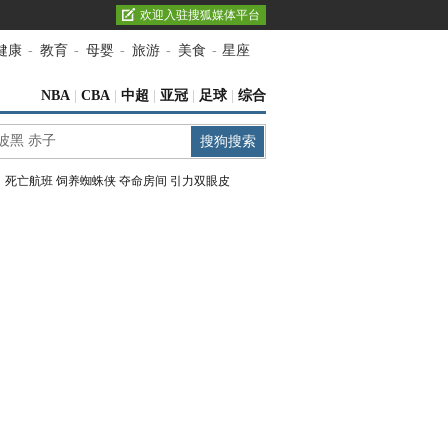
欢迎入驻搜狐媒体平台
健康
-
教育
-
母婴
-
旅游
-
美食
-
星座
NBA
|
CBA
|
中超
|
亚冠
|
足球
|
综合
：
死亡航班
饲养蜘蛛侠
夺命房间
引力双眼皮