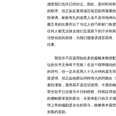
感受我们也许已经封尘。因此，面对时间和
的秩序。但正如反复阅读莎翁悲剧而皱紧的
快淋漓。彬彬有礼的波黑人迫不及待地伸出
庸乏奇的比赛作出了与过人技巧和射门角度
任何人都无法抹去他们足底留下的汗水和风
泫然动容的表情，为我们慢慢讲述苏西奇、
往事。
我也许不应该用如此多的篇幅来阐述配角
坛的头号主角终于亮相！在这个喧哗骚动的
的诗句，但一定乐意用八十九分钟的虚无等
获进球。但正如他那位同样伟大的同胞在《
羞怯谨慎，显然我不该尝试使用。今晨的梅
荣光似乎已沦落为今日的桎梏，
阿根廷
球迷
的潘帕斯草原的星光，令形单影只的天才感
球上帝的编剧是永生的荷马，能够将本届世
加冕的喜剧。