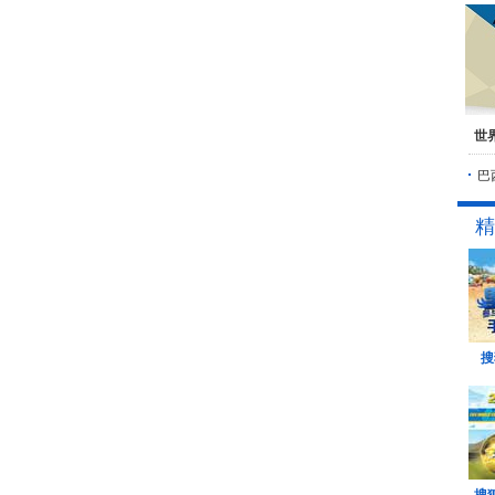
世
巴
精
搜