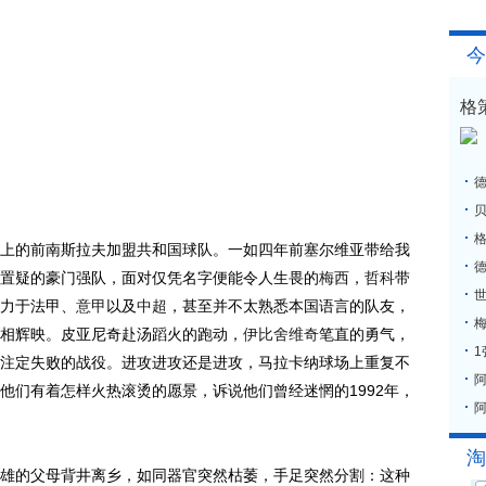
今
格
格
上的前南斯拉夫加盟共和国球队。一如四年前塞尔维亚带给我
置疑的豪门强队，面对仅凭名字便能令人生畏的
梅西
，
哲科
带
力于法甲、
意甲
以及
中超
，甚至并不太熟悉本国语言的队友，
梅
相辉映。皮亚尼奇赴汤蹈火的跑动，
伊比舍维奇
笔直的勇气，
注定失败的战役。进攻进攻还是进攻，马拉卡纳球场上重复不
他们有着怎样火热滚烫的愿景，诉说他们曾经迷惘的1992年，
阿
淘
的父母背井离乡，如同器官突然枯萎，手足突然分割：这种