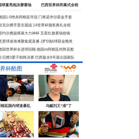
国球童亮相决赛赛场
巴西世界杯闭幕式全程
德国1-0绝杀阿根廷夺冠
门将诺伊尔获金手套
默克尔携手普京观战
14世界杯颁奖典礼全程
普约尔携超模展大力神杯
五星红旗赛场抢镜
无票球迷海滩聚集观直播
J罗5场6球获金靴奖
德国世界杯全进球回顾
德国vs阿根廷对阵花絮
小贝携3爱子助阵决赛
巴西最水9号退出国家队
界杯酷图
阿根廷国内球迷暴乱
乌贼刘又“准”了