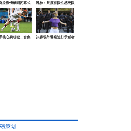
奇拉激情献唱闭幕式
乳神：尺度有限性感无限
军核心卖萌犯二合集
决赛场外警察追打示威者
磅策划