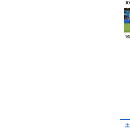
夏
冠
重