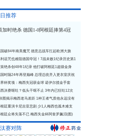
日推荐
策加时绝杀 德国1-0阿根廷捧第4冠
德国破84年南美魔咒 德意志战车扛起欧洲大旗
贝利诅咒也难阻德国夺冠！7战未败1纪录历史第1
策绝杀创48年1纪录 他打破阿根廷1超级金身
德国时隔24年再登巅峰 总理总统齐入更衣室庆祝
世界杯奖项：梅西失冠获金球 诺伊尔揽金手套
西决赛呕吐？低头干呕不止 3年内已狂吐12次
1张图揭示梅西老马差距 1种王者气质他永远没有
阿根廷重演卡尼吉亚悲剧 少1人梅西也孤木难支
根廷众将失落不已 梅西失金杯阿奎罗飙泪(图)
汰赛对阵