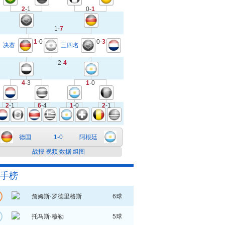
2
-1
0-
1
1-
7
1
-0
0-
3
决赛
三四名
2-
4
4
-3
1
-0
2
-1
6
-4
1
-0
2
-1
德国
1-0
阿根廷
战报
视频
数据
组图
手榜
詹姆斯·罗德里格斯
6球
托马斯·穆勒
5球