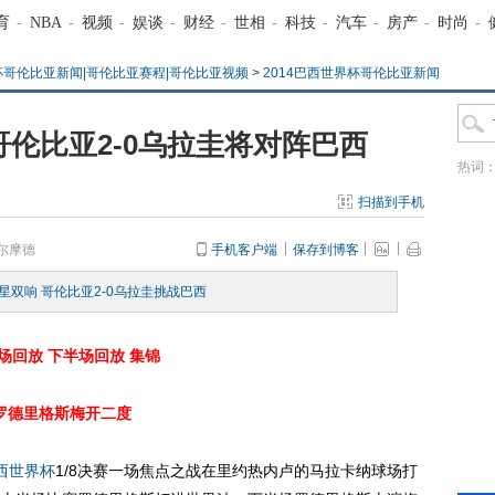
育
-
NBA
-
视频
-
娱谈
-
财经
-
世相
-
科技
-
汽车
-
房产
-
时尚
-
界杯哥伦比亚新闻|哥伦比亚赛程|哥伦比亚视频
>
2014巴西世界杯哥伦比亚新闻
哥伦比亚2-0乌拉圭将对阵巴西
热词
扫描到手机
尔摩德
手机客户端
保存到博客
妖星双响 哥伦比亚2-0乌拉圭挑战巴西
半场回放
下半场回放
集锦
罗德里格斯梅开二度
西
世界杯
1/8决赛一场焦点之战在里约热内卢的马拉卡纳球场打