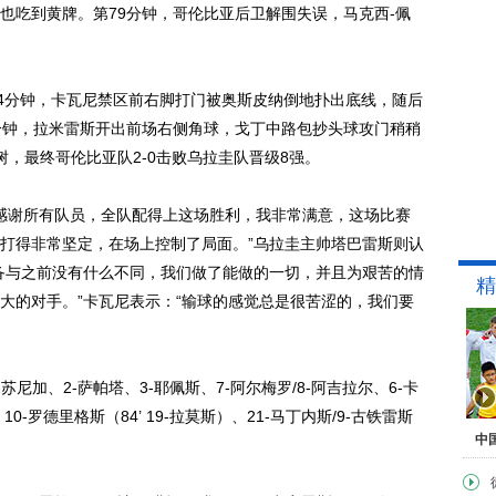
也吃到黄牌。第79分钟，哥伦比亚后卫解围失误，马克西-佩
4分钟，卡瓦尼禁区前右脚打门被奥斯皮纳倒地扑出底线，随后
分钟，拉米雷斯开出前场右侧角球，戈丁中路包抄头球攻门稍稍
，最终哥伦比亚队2-0击败乌拉圭队晋级8强。
感谢所有队员，全队配得上这场胜利，我非常满意，这场比赛
打得非常坚定，在场上控制了局面。”乌拉圭主帅塔巴雷斯则认
备与之前没有什么不同，我们做了能做的一切，并且为艰苦的情
精
大的对手。”卡瓦尼表示：“输球的感觉总是很苦涩的，我们要
-苏尼加、2-萨帕塔、3-耶佩斯、7-阿尔梅罗/8-阿吉拉尔、6-卡
、10-罗德里格斯（84’ 19-拉莫斯）、21-马丁内斯/9-古铁雷斯
中