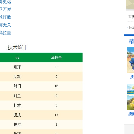
得更远
亚万岁
球打败
世
赛无关
巴
乌拉圭
精
搜
搜