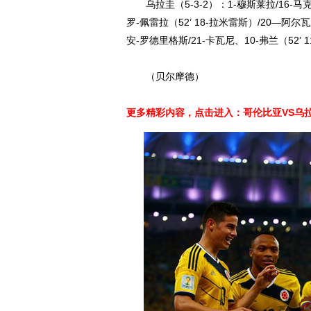
乌拉圭（5-3-2）：1-穆斯莱拉/16-马克
罗-佩雷拉（52’ 18-拉米雷斯）/20—阿尔
安-罗德里格斯/21-卡瓦尼、10-弗兰（52’ 
（贝尔摩德）
更多精彩内容，点击进入：哥伦比亚VS乌