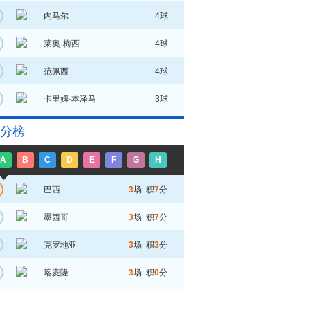
内马尔
4球
莱奥·梅西
4球
范佩西
4球
卡里姆·本泽马
3球
分榜
A
B
C
D
E
F
G
H
巴西
3
场 积
7
分
墨西哥
3
场 积
7
分
克罗地亚
3
场 积
3
分
喀麦隆
3
场 积
0
分