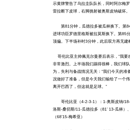
示黄牌警告了乌拉圭队队长，同时阿尔梅罗
雷拉断下皮球，右脚挑射被奥斯皮纳破坏。
第81分钟，瓜德拉多被瓜林换下。第8
进球功臣罗德里格斯被拉莫斯换下。第85
顶偏。下半场补时3分钟，此后双方再无建树
哥伦比亚主帅佩克尔曼赛后表示，“我要
非常激烈。上半场我们踢得很棒，我们球队
为，失利与备战情况无关：“我们今天的准
况做好了准备，但是今天我们输给了一个伟
离开巴西了，但这就是足球。”
哥伦比亚（4-2-3-1）：1-奥斯皮纳/18
洛斯-桑切斯/11-瓜德拉多（81’ 13-瓜林）
（68’15-梅希亚）