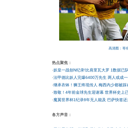
高清图：哥
热点聚焦：
·
妖皇一战创N纪录!比肩里瓦大罗 1数据已
·
法甲德比妖人完爆6400万先生 两人或成
·
继承衣钵！狮王终现传人 梅西内少都被踩
·
致敬！4年前金球先生迎谢幕 世界杯史上
·
魔翼世界杯1纪录8年无人能及 巴萨快签还
各方声音：