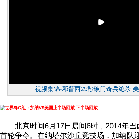
视频集锦-邓普西29秒破门奇兵绝杀 美
世界杯G组：加纳VS美国上半场回放
下半场回放
北京时间6月17日晨间6时，2014年巴
首轮争夺。在纳塔尔沙丘竞技场，加纳队