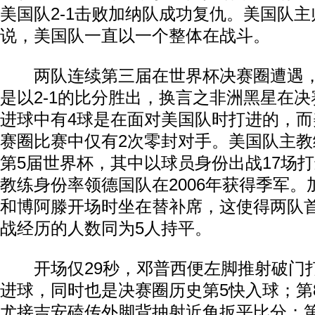
美国队2-1击败加纳队成功复仇。美国队
说，美国队一直以一个整体在战斗。
两队连续第三届在世界杯决赛圈遭遇，
是以2-1的比分胜出，换言之非洲黑星在决
进球中有4球是在面对美国队时打进的，而
赛圈比赛中仅有2次零封对手。美国队主
第5届世界杯，其中以球员身份出战17场打
教练身份率领德国队在2006年获得季军
和博阿滕开场时坐在替补席，这使得两队
战经历的人数同为5人持平。
开场仅29秒，邓普西便左脚推射破门
进球，同时也是决赛圈历史第5快入球；第8
尤接吉安磕传外脚背抽射近角扳平比分；第