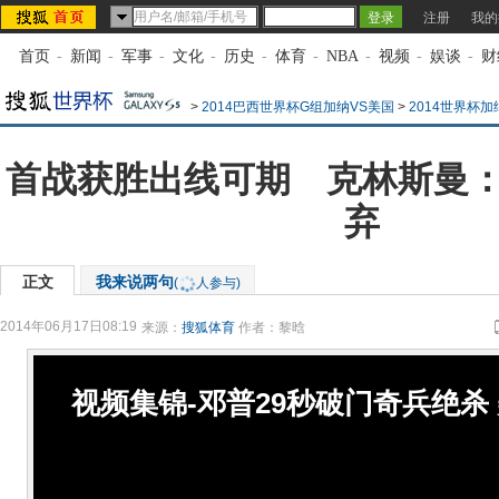
注册
我的
首页
-
新闻
-
军事
-
文化
-
历史
-
体育
-
NBA
-
视频
-
娱谈
-
财
>
2014巴西世界杯G组加纳VS美国
>
2014世界杯
首战获胜出线可期 克林斯曼
弃
正文
我来说两句
(
人参与)
2014年06月17日08:19
来源：
搜狐体育
作者：黎晗
视频集锦-邓普29秒破门奇兵绝杀 