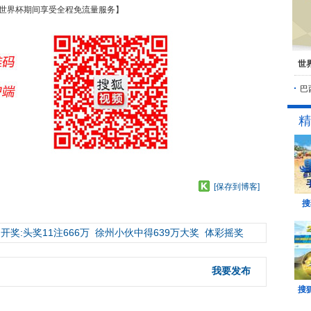
世界杯期间享受全程免流量服务】
世
巴
精
[保存到博客]
搜
开奖:头奖11注666万
徐州小伙中得639万大奖
体彩摇奖
我要发布
搜