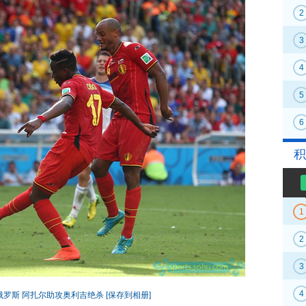
2
3
4
5
6
积
1
2
3
4
俄罗斯 阿扎尔助攻奥利吉绝杀
[保存到相册]