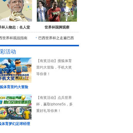
界杯人物志：名人堂
世界杯国脚观察
西世界杯观战指南
巴西世界杯之走遍巴西
彩活动
【有奖活动】搜狐体育
里约大冒险，手机大奖
等你拿！
狐体育里约大冒险
【有奖活动】点兵世界
杯，赢取iphone5s，多
重好礼等你来！
狐体育梦幻足球经理