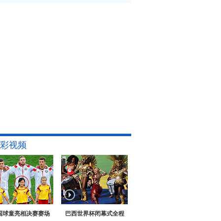
彩视频
国球童亮相决赛赛场
巴西世界杯闭幕式全程