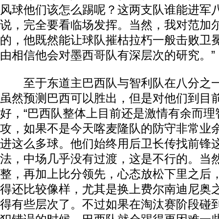
风球他们该怎么踢呢？这两支队谁能进军
说，完全要看临场发挥。当然，我对范加
的，他既然能让球队摧枯拉朽一般击败卫
由相信他会对墨西哥队有深层次的研究。”
至于东道主巴西队与智利队在八分之一
虽然预测巴西可以胜出，但是对他们到目
好，“巴西队整体上目前还是激情有余而理
攻，如果不是今天喀麦隆队的防守非常业
进这么多球。他们始终用后卫长传找前锋
法，中场几乎没有过渡，这是不行的。当
整，再加上比分领先，心态放松下里之后
得还比较像样，尤其是换上费尔南迪尼奥
得有些层次了。不过如果在淘汰赛阶段碰