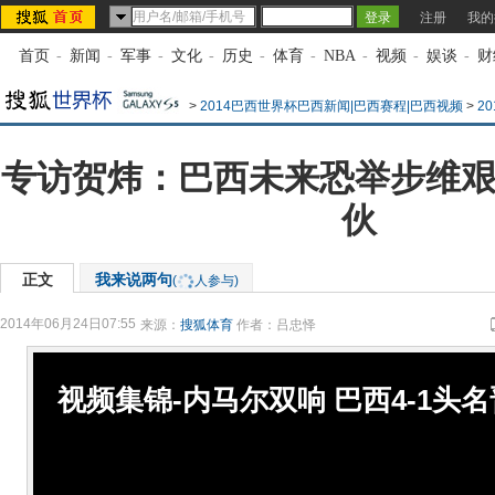
注册
我的
首页
-
新闻
-
军事
-
文化
-
历史
-
体育
-
NBA
-
视频
-
娱谈
-
财
>
2014巴西世界杯巴西新闻|巴西赛程|巴西视频
>
2
专访贺炜：巴西未来恐举步维艰
伙
正文
我来说两句
(
人参与)
2014年06月24日07:55
来源：
搜狐体育
作者：吕忠怿
视频集锦-内马尔双响 巴西4-1头