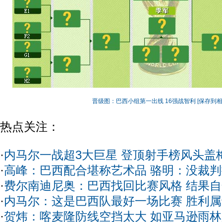
晋级图：巴西小组第一出线 16强战智利
[保存到相
热点关注：
·
内马尔一战超3大巨星 登顶射手榜风头盖
·
高峰：巴西配合堪称艺术品 骆明：没裁
·
费尔南迪尼奥：巴西找回比赛风格 结果
·
内马尔：这是巴西队最好一场比赛 胜利
·
贺炜：喀麦隆防线空挡太大 如亚马逊雨