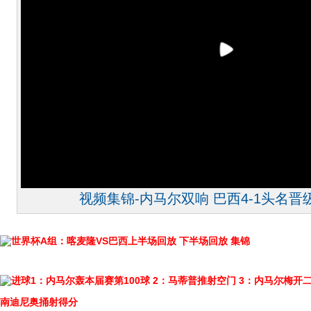
视频集锦-内马尔双响 巴西4-1头名
世界杯A组：喀麦隆VS巴西上半场回放
下半场回放
集锦
进球1：内马尔轰本届赛第100球
2：马蒂普推射空门
3：内马尔梅开
南迪尼奥捅射得分