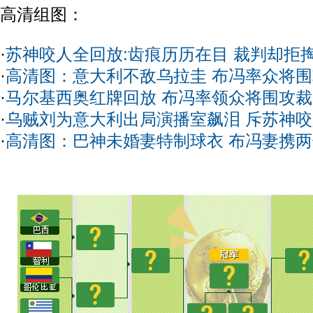
高清组图：
·
苏神咬人全回放:齿痕历历在目 裁判却拒
·
高清图：意大利不敌乌拉圭 布冯率众将
·
马尔基西奥红牌回放 布冯率领众将围攻裁判
·
乌贼刘为意大利出局演播室飙泪 斥苏神咬人
·
高清图：巴神未婚妻特制球衣 布冯妻携