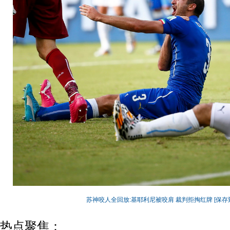
苏神咬人全回放:基耶利尼被咬肩 裁判拒掏红牌
[保存
热点聚焦：