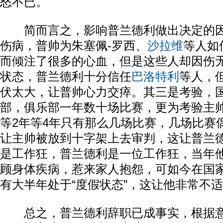
怒不已。
简而言之，影响普兰德利做出决定的因
伤病，普帅为朱塞佩-罗西、
沙拉维
等人如
而倾注了很多的心血，但是这些人却因伤
状态，普兰德利十分信任
巴洛特利
等人，
伏太大，让普帅心力交瘁。其三是考验，
部，俱乐部一年数十场比赛，更为考验主
等2年等4年只有那么几场比赛，几场比赛
让主帅被放到十字架上去审判，这让普兰
是工作狂，普兰德利是一位工作狂，当年
顾身体疾病，惹来家人抱怨，可如今在国
有大半年处于“度假状态”，这让他非常不
总之，普兰德利辞职已成事实，根据意