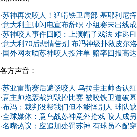
·
苏神再次咬人！猛啃铁卫肩部 基耶利尼
·
意大利主帅闪电宣布辞职 小组赛未出线
·
苏神咬人事件回顾：上演帽子戏法 难逃FI
·
意大利70后悲情告别 布冯神级扑救皮尔
·
国外网友晒苏神咬人投注单 赔率回报高达1
各方声音：
·
苏亚雷斯赛后避谈咬人 乌拉圭主帅否认
·
意主帅炮轰裁判毁掉比赛 被咬铁卫道破
·
布冯：裁判没帮我们但不能怪别人 球队
·
全球媒体：意乌战苏神意外抢戏 咬人成
·
名嘴热议：应追加处罚苏神 有球员不配