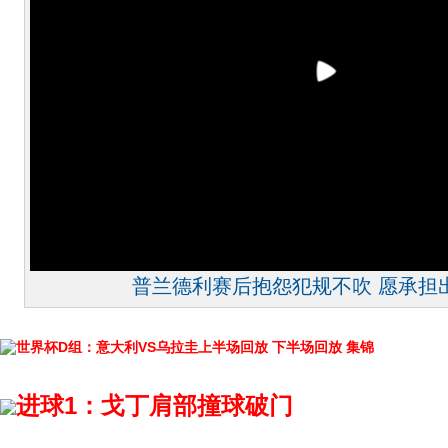
普兰德利赛后抱怨犯规不吹 愿承担
世界杯D组：意大利VS乌拉圭上半场回放
下半场回放
集锦
进球1：戈丁肩部撞球破门