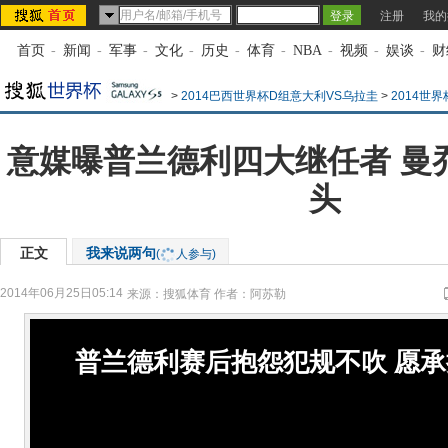
注册
我的
首页
-
新闻
-
军事
-
文化
-
历史
-
体育
-
NBA
-
视频
-
娱谈
-
财
>
2014巴西世界杯D组意大利VS乌拉圭
>
2014世
意媒曝普兰德利四大继任者 曼
头
正文
我来说两句
(
人参与)
2014年06月25日05:14
来源：
搜狐体育
作者：阿苏勒
普兰德利赛后抱怨犯规不吹 愿