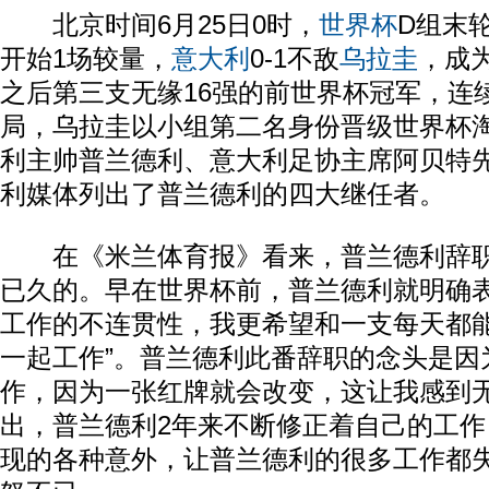
北京时间6月25日0时，
世界杯
D组末
开始1场较量，
意大利
0-1不敌
乌拉圭
，成
之后第三支无缘16强的前世界杯冠军，连
局，乌拉圭以小组第二名身份晋级世界杯
利主帅普兰德利、意大利足协主席阿贝特
利媒体列出了普兰德利的四大继任者。
在《米兰体育报》看来，普兰德利辞职
已久的。早在世界杯前，普兰德利就明确表
工作的不连贯性，我更希望和一支每天都
一起工作”。普兰德利此番辞职的念头是因
作，因为一张红牌就会改变，这让我感到无
出，普兰德利2年来不断修正着自己的工
现的各种意外，让普兰德利的很多工作都