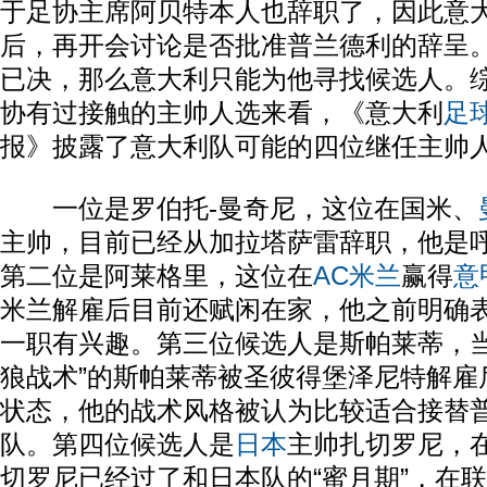
于足协主席阿贝特本人也辞职了，因此意
后，再开会讨论是否批准普兰德利的辞呈
已决，那么意大利只能为他寻找候选人。
协有过接触的主帅人选来看，《意大利
足
报》披露了意大利队可能的四位继任主帅
一位是罗伯托-曼奇尼，这位在国米、
主帅，目前已经从加拉塔萨雷辞职，他是
第二位是阿莱格里，这位在
AC米兰
赢得
意
米兰解雇后目前还赋闲在家，他之前明确
一职有兴趣。第三位候选人是斯帕莱蒂，当
狼战术”的斯帕莱蒂被圣彼得堡泽尼特解雇
状态，他的战术风格被认为比较适合接替
队。第四位候选人是
日本
主帅扎切罗尼，
切罗尼已经过了和日本队的“蜜月期”，在