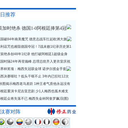
日推荐
策加时绝杀 德国1-0阿根廷捧第4冠
德国破84年南美魔咒 德意志战车扛起欧洲大旗
贝利诅咒也难阻德国夺冠！7战未败1纪录历史第1
策绝杀创48年1纪录 他打破阿根廷1超级金身
德国时隔24年再登巅峰 总理总统齐入更衣室庆祝
世界杯奖项：梅西失冠获金球 诺伊尔揽金手套
西决赛呕吐？低头干呕不止 3年内已狂吐12次
1张图揭示梅西老马差距 1种王者气质他永远没有
阿根廷重演卡尼吉亚悲剧 少1人梅西也孤木难支
根廷众将失落不已 梅西失金杯阿奎罗飙泪(图)
汰赛对阵