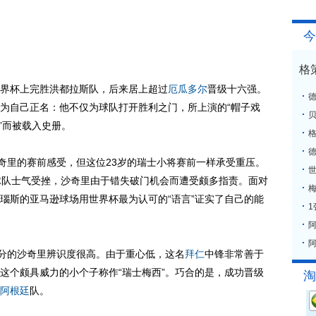
今
格
界杯上完胜洪都拉斯队，后来居上超过
厄瓜多尔
晋级十六强。
为自己正名：他不仅为球队打开胜利之门，所上演的“帽子戏
”而被载入史册。
格
奇里的赛前感受，但这位23岁的瑞士小将赛前一样承受重压。
球队士气受挫，沙奇里由于错失破门机会而遭受颇多指责。面对
梅
瑙斯的亚马逊球场用世界杯最为认可的“语言”证实了自己的能
阿
分的沙奇里辨识度很高。由于重心低，这名
拜仁
中锋非常善于
这个颇具威力的小个子称作“瑞士梅西”。巧合的是，成功晋级
淘
阿根廷
队。