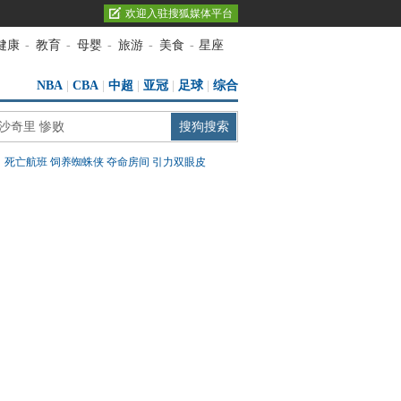
欢迎入驻搜狐媒体平台
健康
-
教育
-
母婴
-
旅游
-
美食
-
星座
NBA
|
CBA
|
中超
|
亚冠
|
足球
|
综合
：
死亡航班
饲养蜘蛛侠
夺命房间
引力双眼皮