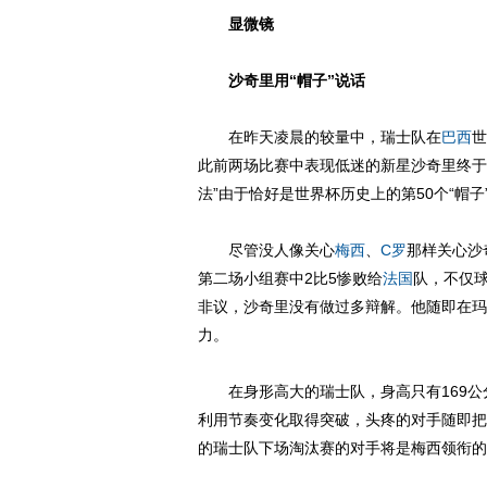
显微镜
沙奇里用“帽子”说话
在昨天凌晨的较量中，瑞士队在
巴西
世
此前两场比赛中表现低迷的新星沙奇里终于
法”由于恰好是世界杯历史上的第50个“帽子
尽管没人像关心
梅西
、
C罗
那样关心沙
第二场小组赛中2比5惨败给
法国
队，不仅
非议，沙奇里没有做过多辩解。他随即在玛
力。
在身形高大的瑞士队，身高只有169公
利用节奏变化取得突破，头疼的对手随即把
的瑞士队下场淘汰赛的对手将是梅西领衔的