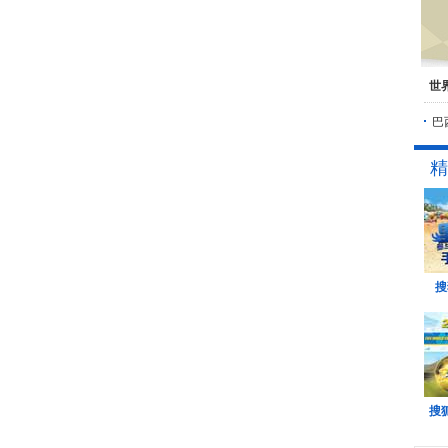
世
巴
精
搜
搜