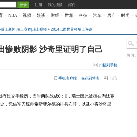
注册
我的搜狐
邮件
育
-
NBA
-
视频
-
娱谈
-
财经
-
世相
-
科技
-
汽车
-
房产
-
时尚
-
杯瑞士新闻|瑞士赛程|瑞士视频
>
2014巴西世界杯瑞士评论
出惨败阴影 沙奇里证明了自己
热词
扫描到手机
手机客户端
保存到博客
就有过交手经历，当时两队战成0：0，瑞士因此被挡在淘汰赛
史，凭借军刀统帅希斯菲尔德的排兵布阵，以及小将沙奇里