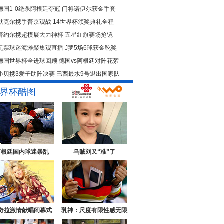
德国1-0绝杀阿根廷夺冠
门将诺伊尔获金手套
默克尔携手普京观战
14世界杯颁奖典礼全程
普约尔携超模展大力神杯
五星红旗赛场抢镜
无票球迷海滩聚集观直播
J罗5场6球获金靴奖
德国世界杯全进球回顾
德国vs阿根廷对阵花絮
小贝携3爱子助阵决赛
巴西最水9号退出国家队
界杯酷图
阿根廷国内球迷暴乱
乌贼刘又“准”了
奇拉激情献唱闭幕式
乳神：尺度有限性感无限