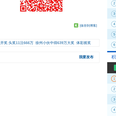
2
3
4
[保存到博客]
5
开奖:头奖11注666万
徐州小伙中得639万大奖
体彩摇奖
6
积
我要发布
1
2
3
4