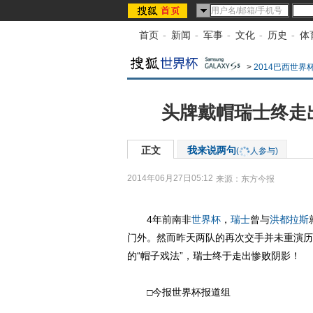
首页
-
新闻
-
军事
-
文化
-
历史
-
体
>
2014巴西世界
头牌戴帽瑞士终走
正文
我来说两句
(
人参与)
2014年06月27日05:12
来源：
东方今报
4年前南非
世界杯
，
瑞士
曾与
洪都拉斯
门外。然而昨天两队的再次交手并未重演历
的“帽子戏法”，瑞士终于走出惨败阴影！
□今报世界杯报道组