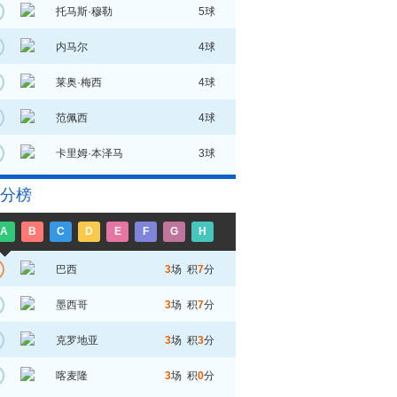
托马斯·穆勒
5球
内马尔
4球
莱奥·梅西
4球
范佩西
4球
卡里姆·本泽马
3球
分榜
A
B
C
D
E
F
G
H
巴西
3
场 积
7
分
墨西哥
3
场 积
7
分
克罗地亚
3
场 积
3
分
喀麦隆
3
场 积
0
分