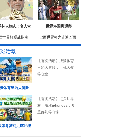
界杯人物志：名人堂
世界杯国脚观察
西世界杯观战指南
巴西世界杯之走遍巴西
彩活动
【有奖活动】搜狐体育
里约大冒险，手机大奖
等你拿！
狐体育里约大冒险
【有奖活动】点兵世界
杯，赢取iphone5s，多
重好礼等你来！
狐体育梦幻足球经理