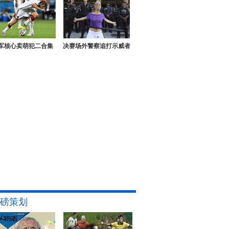
军核心卖萌犯二合集
决赛场外警察追打示威者
磅策划