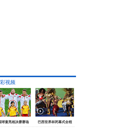
彩视频
国球童亮相决赛赛场
巴西世界杯闭幕式全程