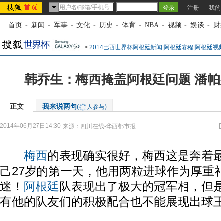
注册
我的
首页
-
新闻
-
军事
-
文化
-
历史
-
体育
-
NBA
-
视频
-
娱谈
-
财
>
2014巴西世界杯阿根廷新闻|阿根廷赛程|阿根廷视
韩乔生：梅西掩盖阿根廷问题 潘
正文
我来说两句
(
人参与)
2014年06月27日14:30
来源：
四川在线-华西都市报
梅西
的表现确实很好，梅西这是奔着
己27岁的第一天，他用两粒进球作为厚重
迷！
阿根廷
队表现出了极大的冠军相，但
有他的队友们的积极配合也不能展现出球