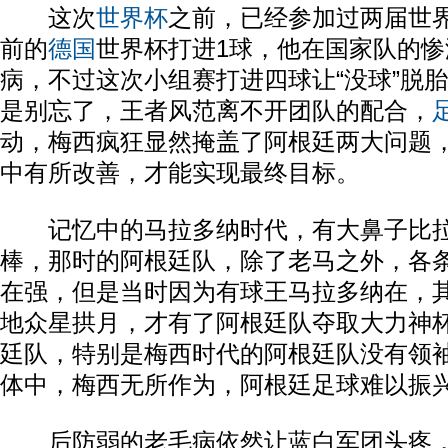
这次
世界杯
之前，已经参加过两届世
前的
德国
世界杯打进1球，他在国家队的
病，不过这次小组赛打进四球让“没球”脱
是别忘了，王者风范离不开团队的配合，
动，梅西疯狂显然掩盖了阿根廷两大问题
中有所改善，才能实现最终目标。
记忆中的马拉多纳时代，有大鼻子比拉
棒，那时的阿根廷队，除了老马之外，各
在强，但是当时因为有球王马拉多纳在，
地众星拱月，才有了阿根廷队夺取大力神
廷队，特别是梅西时代的阿根廷队没有领
体中，梅西无所作为，阿根廷足球难以振
后防弱的老毛病依然让蓝白军团头疼，