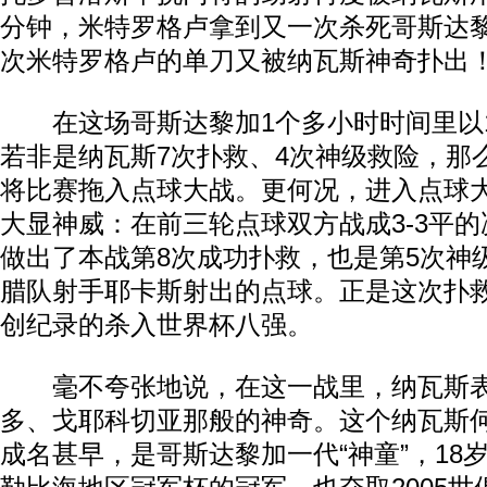
分钟，米特罗格卢拿到又一次杀死哥斯达
次米特罗格卢的单刀又被纳瓦斯神奇扑出
在这场哥斯达黎加1个多小时时间里以1
若非是纳瓦斯7次扑救、4次神级救险，那
将比赛拖入点球大战。更何况，进入点球
大显神威：在前三轮点球双方战成3-3平
做出了本战第8次成功扑救，也是第5次神
腊队射手耶卡斯射出的点球。正是这次扑
创纪录的杀入世界杯八强。
毫不夸张地说，在这一战里，纳瓦斯表
多、戈耶科切亚那般的神奇。这个纳瓦斯何
成名甚早，是哥斯达黎加一代“神童”，18