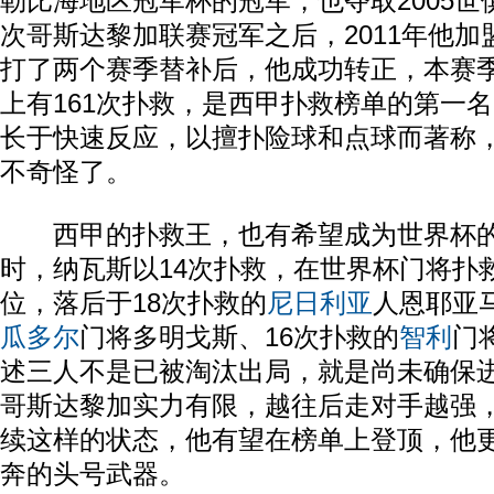
勒比海地区冠军杯的冠军，也夺取2005世
次哥斯达黎加联赛冠军之后，2011年他加
打了两个赛季替补后，他成功转正，本赛
上有161次扑救，是西甲扑救榜单的第一名。
长于快速反应，以擅扑险球和点球而著称
不奇怪了。
西甲的扑救王，也有希望成为世界杯的
时，纳瓦斯以14次扑救，在世界杯门将扑
位，落后于18次扑救的
尼日利亚
人恩耶亚
瓜多尔
门将多明戈斯、16次扑救的
智利
门
述三人不是已被淘汰出局，就是尚未确保
哥斯达黎加实力有限，越往后走对手越强
续这样的状态，他有望在榜单上登顶，他
奔的头号武器。