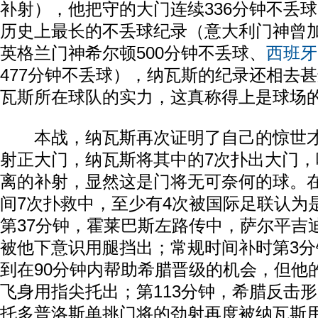
补射），他把守的大门连续336分钟不丢
历史上最长的不丢球纪录（意大利门神曾加
英格兰门神希尔顿500分钟不丢球、
西班牙
477分钟不丢球），纳瓦斯的纪录还相去
瓦斯所在球队的实力，这真称得上是球场
本战，纳瓦斯再次证明了自己的惊世才
射正大门，纳瓦斯将其中的7次扑出大门
离的补射，显然这是门将无可奈何的球。在
间7次扑救中，至少有4次被国际足联认为是
第37分钟，霍莱巴斯左路传中，萨尔平吉
被他下意识用腿挡出；常规时间补时第3
到在90分钟内帮助希腊晋级的机会，但他
飞身用指尖托出；第113分钟，希腊反击
托多普洛斯单挑门将的劲射再度被纳瓦斯用