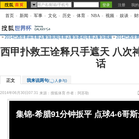
注册
我的
首页
-
新闻
-
军事
-
文化
-
历史
-
体育
-
NBA
-
视频
-
娱谈
-
财
>
2014巴西世界杯哥斯达黎加新闻|哥斯达黎加赛程|哥斯达黎加视频
>
2014巴西
西甲扑救王诠释只手遮天 八次
话
正文
我来说两句
(
人参与)
2014年06月30日07:31
来源：
搜狐体育
作者：阿苏勒
集锦-希腊91分钟扳平 点球4-6哥