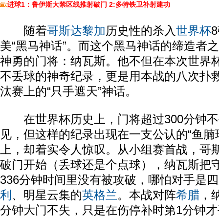
进球1：鲁伊斯大禁区线推射破门
2:多特铁卫补射建功
随着
哥斯达黎加
历史性的杀入
世界杯
美“黑马神话”。而这个黑马神话的缔造者
神勇的门将：纳瓦斯。他不但在本次世界杯
不丢球的神奇纪录，更是用本战的八次扑
汰赛上的“只手遮天”神话。
在世界杯历史上，门将超过300分钟不
见，但这样的纪录出现在一支公认的“鱼腩
上，却着实令人惊叹。从小组赛首战，哥斯
破门开始（丢球还是个点球），纳瓦斯把
336分钟时间里没有被攻破，哪怕对手是
利
、明星云集的
英格兰
。本战对阵
希腊
，
分钟大门不失，只是在伤停补时第1分钟