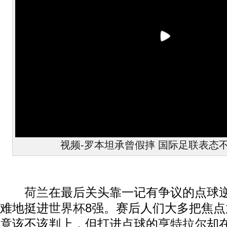
视频-罗本坦承曾假摔 国际足联表态
荷兰
在最后关头靠一记有争议的点球
难地挺进
世界杯
8强。赛后人们大多把焦
竟该不该判上，但打进点球的
亨特拉尔
却