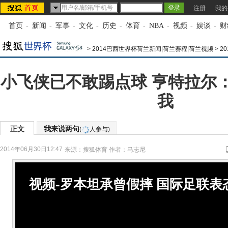
注册
我的
首页
-
新闻
-
军事
-
文化
-
历史
-
体育
-
NBA
-
视频
-
娱谈
-
财
>
2014巴西世界杯荷兰新闻|荷兰赛程|荷兰视频
>
2
小飞侠已不敢踢点球 亨特拉尔
我
正文
我来说两句
(
人参与)
2014年06月30日12:47
来源：
搜狐体育
作者：马志尼
视频-罗本坦承曾假摔 国际足联表