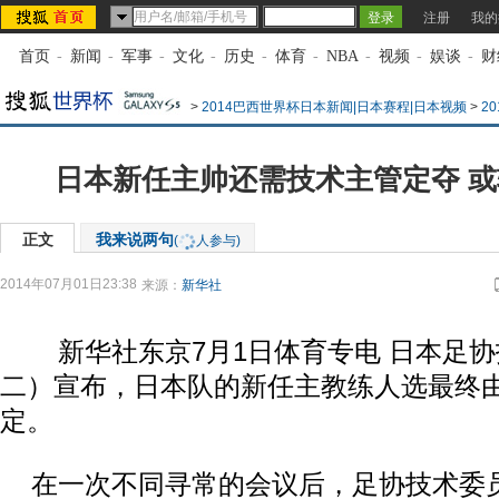
注册
我的
首页
-
新闻
-
军事
-
文化
-
历史
-
体育
-
NBA
-
视频
-
娱谈
-
财
>
2014巴西世界杯日本新闻|日本赛程|日本视频
>
2
日本新任主帅还需技术主管定夺 
正文
我来说两句
(
人参与)
2014年07月01日23:38
来源：
新华社
新华社东京7月1日体育专电 日本足协
二）宣布，日本队的新任主教练人选最终
定。
在一次不同寻常的会议后，足协技术委