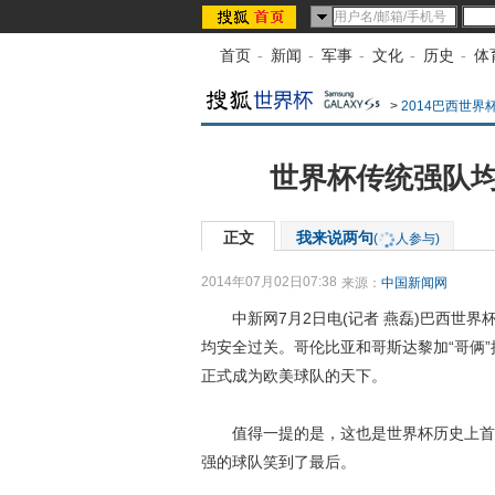
首页
-
新闻
-
军事
-
文化
-
历史
-
体
>
2014巴西世界
世界杯传统强队均
正文
我来说两句
(
人参与)
2014年07月02日07:38
来源：
中国新闻网
中新网7月2日电(记者 燕磊)巴西世界杯
均安全过关。哥伦比亚和哥斯达黎加“哥俩
正式成为欧美球队的天下。
值得一提的是，这也是世界杯历史上首次
强的球队笑到了最后。