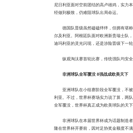
尼日利亚面对空前团结的高卢雄鸡，实力本
经做到极致，仍难阻球队出局命运。
德国队晋级虽然磕磕绊绊，但拥有堪称本
尔及利亚。阿根廷队面对欧洲新贵瑞士队，
迪玛利亚的灵光闪现，还是涉险晋级下一轮
纵观淘汰赛首轮比赛，传统强队均安全
非洲球队全军覆没 8强战成欧美天下
亚洲球队在小组赛阶段全军覆没，不被外
利亚。不过，世界杯赛场实力说了算，两队
全军覆没，世界杯真正成为欧美球队的天下
非洲球队在本届世界杯成为话题制造者，
隆在世界杯开赛前，因对足协奖金额度不满