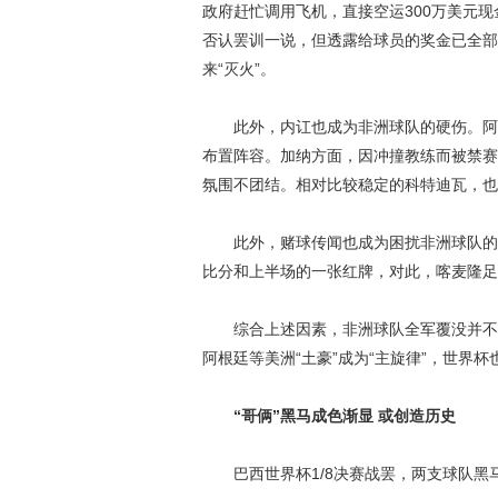
政府赶忙调用飞机，直接空运300万美元
否认罢训一说，但透露给球员的奖金已全部
来“灭火”。
此外，内讧也成为非洲球队的硬伤。阿尔
布置阵容。加纳方面，因冲撞教练而被禁赛
氛围不团结。相对比较稳定的科特迪瓦，也
此外，赌球传闻也成为困扰非洲球队的因
比分和上半场的一张红牌，对此，喀麦隆足
综合上述因素，非洲球队全军覆没并不令
阿根廷等美洲“土豪”成为“主旋律”，世界
“哥俩”黑马成色渐显 或创造历史
巴西世界杯1/8决赛战罢，两支球队黑