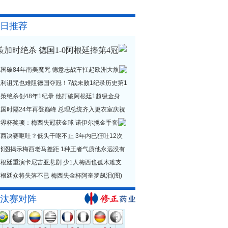
日推荐
策加时绝杀 德国1-0阿根廷捧第4冠
德国破84年南美魔咒 德意志战车扛起欧洲大旗
贝利诅咒也难阻德国夺冠！7战未败1纪录历史第1
策绝杀创48年1纪录 他打破阿根廷1超级金身
德国时隔24年再登巅峰 总理总统齐入更衣室庆祝
世界杯奖项：梅西失冠获金球 诺伊尔揽金手套
西决赛呕吐？低头干呕不止 3年内已狂吐12次
1张图揭示梅西老马差距 1种王者气质他永远没有
阿根廷重演卡尼吉亚悲剧 少1人梅西也孤木难支
根廷众将失落不已 梅西失金杯阿奎罗飙泪(图)
汰赛对阵