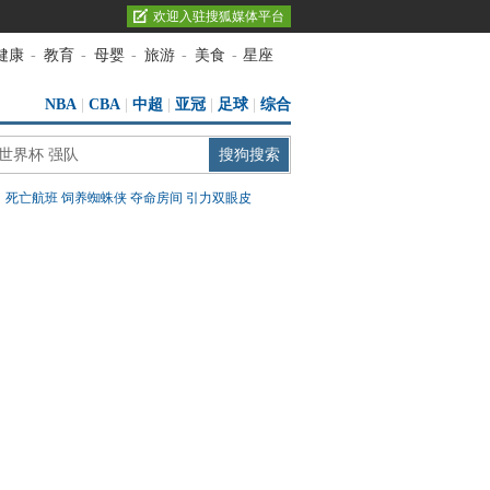
欢迎入驻搜狐媒体平台
健康
-
教育
-
母婴
-
旅游
-
美食
-
星座
NBA
|
CBA
|
中超
|
亚冠
|
足球
|
综合
：
死亡航班
饲养蜘蛛侠
夺命房间
引力双眼皮