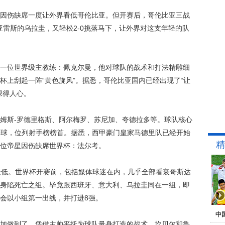
伤缺席一度让外界看低哥伦比亚。但开赛后，哥伦比亚三战
亚雷斯的乌拉圭，又轻松2-0挑落马下，让外界对这支年轻的队
位世界级主教练：佩克尔曼，他对球队的战术和打法精雕细
杯上刮起一阵“黄色旋风”。据悉，哥伦比亚国内已经出现了“让
深得人心。
斯-罗德里格斯、阿尔梅罗、苏尼加、夸德拉多等。球队核心
5球，位列射手榜榜首。据悉，西甲豪门皇家马德里队已经开始
精
位帝星因伤缺席世界杯：法尔考。
低。世界杯开赛前，包括媒体球迷在内，几乎全部看衰哥斯达
身陷死亡之组。毕竟跟西班牙、意大利、乌拉圭同在一组，即
会以小组第一出线，并打进8强。
中
做到了。凭借主帅平托为球队量身打造的战术，坎贝尔和鲁