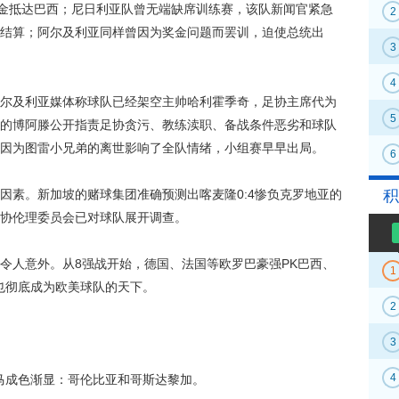
现金抵达巴西；尼日利亚队曾无端缺席训练赛，该队新闻官紧急
2
结算；阿尔及利亚同样曾因为奖金问题而罢训，迫使总统出
3
4
及利亚媒体称球队已经架空主帅哈利霍季奇，足协主席代为
5
的博阿滕公开指责足协贪污、教练渎职、备战条件恶劣和球队
因为图雷小兄弟的离世影响了全队情绪，小组赛早早出局。
6
素。新加坡的赌球集团准确预测出喀麦隆0:4惨负克罗地亚的
积
协伦理委员会已对球队展开调查。
人意外。从8强战开始，德国、法国等欧罗巴豪强PK巴西、
1
杯也彻底成为欧美球队的天下。
2
3
4
马成色渐显：哥伦比亚和哥斯达黎加。