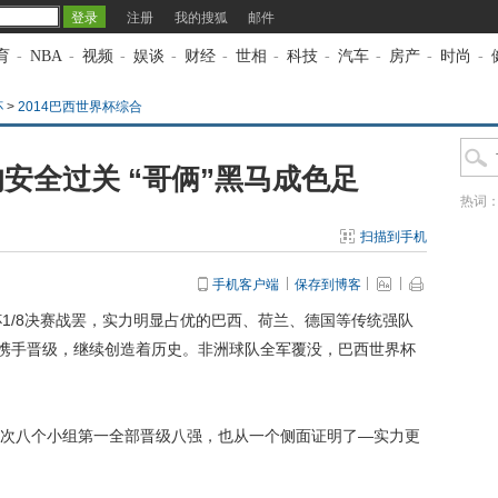
注册
我的搜狐
邮件
育
-
NBA
-
视频
-
娱谈
-
财经
-
世相
-
科技
-
汽车
-
房产
-
时尚
-
杯
>
2014巴西世界杯综合
安全过关 “哥俩”黑马成色足
热词
扫描到手机
手机客户端
保存到博客
1/8决赛战罢，实力明显占优的巴西、荷兰、德国等传统强队
”携手晋级，继续创造着历史。非洲球队全军覆没，巴西世界杯
八个小组第一全部晋级八强，也从一个侧面证明了—实力更