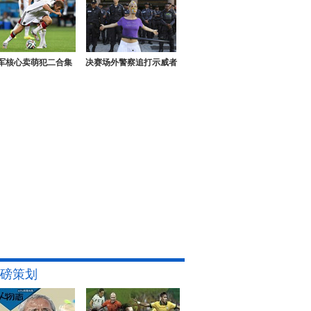
军核心卖萌犯二合集
决赛场外警察追打示威者
磅策划