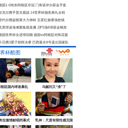
德国1-0绝杀阿根廷夺冠
门将诺伊尔获金手套
默克尔携手普京观战
14世界杯颁奖典礼全程
普约尔携超模展大力神杯
五星红旗赛场抢镜
无票球迷海滩聚集观直播
J罗5场6球获金靴奖
德国世界杯全进球回顾
德国vs阿根廷对阵花絮
小贝携3爱子助阵决赛
巴西最水9号退出国家队
界杯酷图
阿根廷国内球迷暴乱
乌贼刘又“准”了
奇拉激情献唱闭幕式
乳神：尺度有限性感无限