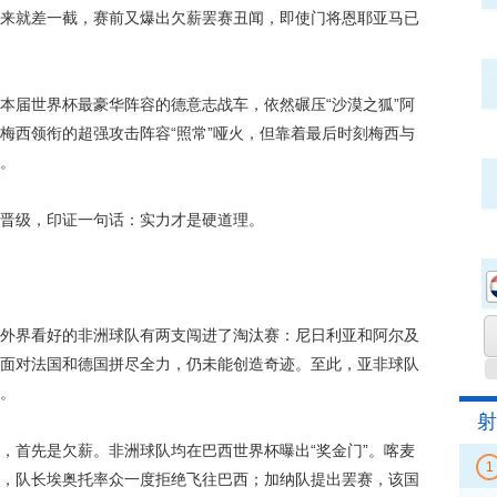
来就差一截，赛前又爆出欠薪罢赛丑闻，即使门将恩耶亚马已
届世界杯最豪华阵容的德意志战车，依然碾压“沙漠之狐”阿
梅西领衔的超强攻击阵容“照常”哑火，但靠着最后时刻梅西与
。
晋级，印证一句话：实力才是硬道理。
界看好的非洲球队有两支闯进了淘汰赛：尼日利亚和阿尔及
面对法国和德国拼尽全力，仍未能创造奇迹。至此，亚非球队
。
射
首先是欠薪。非洲球队均在巴西世界杯曝出“奖金门”。喀麦
1
，队长埃奥托率众一度拒绝飞往巴西；加纳队提出罢赛，该国