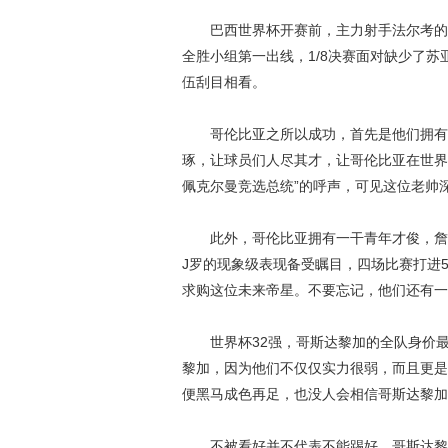
巴西世界杯开赛前，主力射手法尔考的因
全胜小组第一出线，1/8决赛面对缺少了苏
伍刮目相看。
哥伦比亚之所以成功，首先是他们拥有一
琢，让球员们人尽其才，让哥伦比亚在世界
佩克尔曼竞选总统”的呼声，可见这位老帅
此外，哥伦比亚拥有一干青年才俊，詹姆
J罗的现象级表现备受瞩目，四场比赛打进
求购这位未来帝星。不要忘记，他们还有一
世界杯32强，哥斯达黎加的全队身价最
黎加，因为他们不仅仅实力很弱，而且更是
便黑马成色再足，也没人会相信哥斯达黎加
不被看好并不代表不能踢好，哥斯达黎加