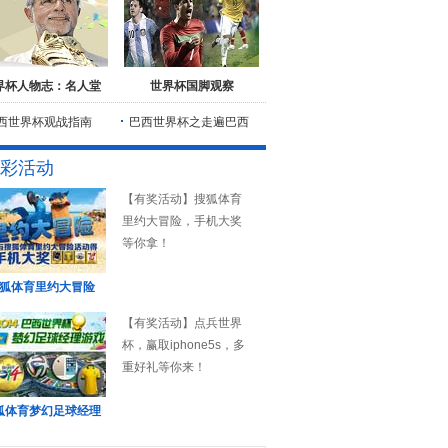
界杯人物志：名人堂
世界杯国脚观察
西世界杯观战指南
巴西世界杯之走遍巴西
彩活动
【有奖活动】搜狐体育
里约大冒险，手机大奖
等你拿！
狐体育里约大冒险
【有奖活动】点兵世界
杯，赢取iphone5s，多
重好礼等你来！
狐体育梦幻足球经理