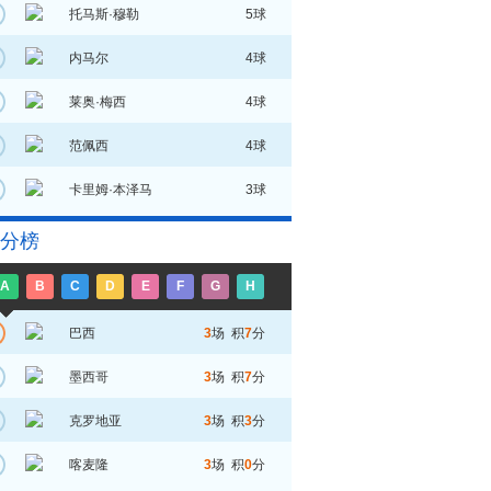
托马斯·穆勒
5球
内马尔
4球
莱奥·梅西
4球
范佩西
4球
卡里姆·本泽马
3球
分榜
A
B
C
D
E
F
G
H
巴西
3
场 积
7
分
墨西哥
3
场 积
7
分
克罗地亚
3
场 积
3
分
喀麦隆
3
场 积
0
分