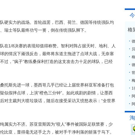
今
硬实力的战场。首轮战罢，巴西、荷兰、德国等传统强队均
格
、瑞士等队最终功亏一篑，倒在传统强队脚下。
在1/8决赛的表现却值得称赞。智利对阵占据天时、地利、人
球的情况下顽强反击，最终将东道主拖进了点球大战，无奈塞
格
不过，“疯子”教练桑保利打造的这支攻击力十足的球队，已经
梅
托斯先进一球，墨西哥几乎已经让上届世界杯亚军准备打包
疑似假摔点球，上演“橙色三分钟”。如此戏剧的剧情，让墨西
后对主裁判大喷垃圾话，随后在接受采访又愤怒表示：“全世界
阿
淘
属实力不济。苏亚雷斯因为“咬人”事件被国际足联禁赛，少
伦比亚，显得毫无还手之力，被对手干净利落的斩落于马下。