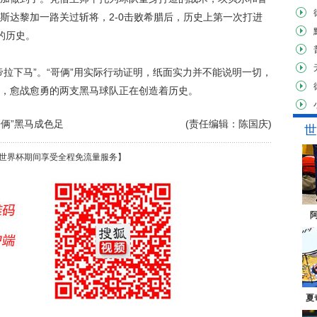
斯达黎加一路关过斩将，2-0击败希腊后，历史上第一次打进
的历史。
下马”。“哥俩”用实际行动证明，纸面实力并不能说明一切，
，愈战愈勇的两支黑马球队正在创造着历史。
哥俩”黑马成色足
(责任编辑：陈国庆)
世
世界杯期间享受全程免流量服务】
夏