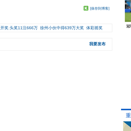
[保存到博客]
冠
开奖:头奖11注666万
徐州小伙中得639万大奖
体彩摇奖
我要发布
重