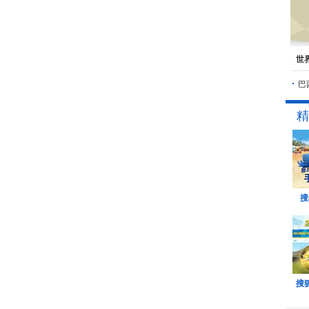
世
巴
精
搜
搜