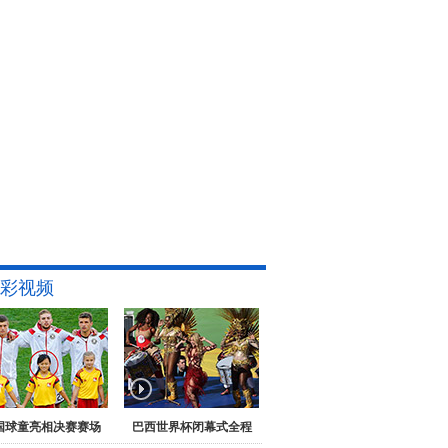
彩视频
国球童亮相决赛赛场
巴西世界杯闭幕式全程