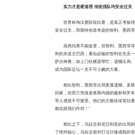
实力才是硬道理 传统强队均安全过关
世界杯淘汰赛阶段比赛，是真正考验球队
安全过关，而期待创造奇迹的智利、墨西哥
虽然结果不能改变，但智利、墨西哥等队
和的东道主巴西，看似必输的智利在先丢一
萨尔神勇，加上门柱横梁帮忙，遗憾出局。
成为国际足坛一支不可小觑的力量。
相比智利，墨西哥出局更显遗憾。多斯桑
回家，但荷兰凭借老将斯内德的爆射和罗本
哥人感觉不可接受。他们的主教练埃雷拉赛
都在跟我们作对！”
相比之下，乌拉圭和尼日利亚的出局则纯
了绝对核心，乌拉圭面对打法日臻成熟的哥