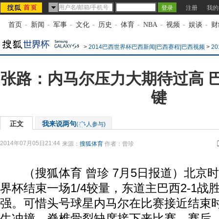
注册
我的
首页
-
新闻
-
军事
-
文化
-
历史
-
体育
-
NBA
-
视频
-
娱谈
-
财
>
2014巴西世界杯巴西新闻|巴西赛程|巴西视频
>
2
张路：内马尔压力大期待过高 
键
正文
我来说两句
(
人参与)
2014年07月05日21:44
来源：
搜狐体育
作者：曾珍
（搜狐体育 曾珍 7月5日报道）北京时
界杯结束一场1/4较量，东道主巴西2-1
强。可惜头号球星内马尔在比赛接近结束
生冲撞，脊椎骨裂缺席接下来比赛。赛后