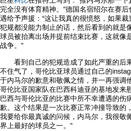
巨星
科比
在推特上写到：“推内马尔那一下
完全没有体育精神。”德国名宿绍尔在赛后
遇给予声援：“这让我真的很愤怒，如果裁
犯规都没能力制止的话，然后看到的就是
球员被抬离出场并提前结束比赛，这就像
战争。”
看到自己的犯规造成了如此严重的后果
不住气了，哥伦比亚球员通过自己的insta
于内马尔的歉意和敬佩之情，并一再强调他
哥伦比亚国家队在巴西科迪亚的基地发来
巴西与哥伦比亚的比赛中所不幸遭遇的伤
歉。这个结果是一次比赛正常冲撞导致的
我要给你最真诚的问候，内马尔，我很敬
界上最好的球员之一。”