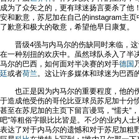
成为了众矢之的，更有球迷扬言要杀了他
安和歉意，苏尼加在自己的instagram
了歉意和极大的敬意，希望他早日康复。
晋级4强与内马尔的伤缺同时来临，这
在一种别扭的欢庆中。虽然球队杀入了半
马尔的巴西，如何面对半决赛的对手
德国
廷
或者
荷兰
。这让许多媒体和球迷为巴西
也正是因为内马尔的重要程度，他的伤
于造成他受伤的哥伦比亚球员苏尼加十分
甚至在苏尼加的主页下留言谩骂，“懦夫”，“
吧”等粗俗字眼比比皆是。不少的业内人士
表达了对于内马尔的遗憾和对于苏尼加粗