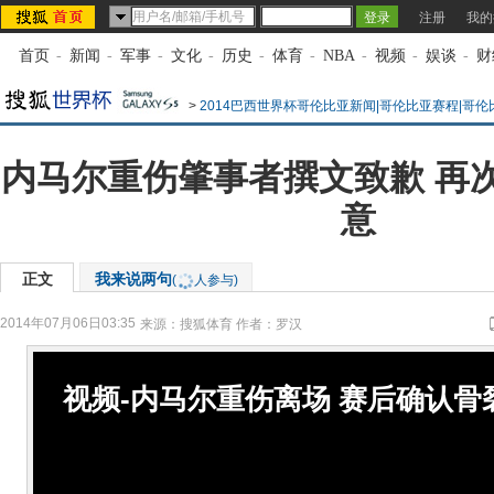
注册
我的
首页
-
新闻
-
军事
-
文化
-
历史
-
体育
-
NBA
-
视频
-
娱谈
-
财
>
2014巴西世界杯哥伦比亚新闻|哥伦比亚赛程|哥
内马尔重伤肇事者撰文致歉 再
意
正文
我来说两句
(
人参与)
2014年07月06日03:35
来源：
搜狐体育
作者：罗汉
视频-内马尔重伤离场 赛后确认骨