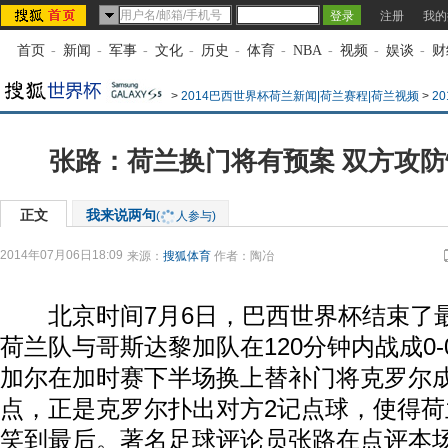
注册
我的
首页
-
新闻
-
军事
-
文化
-
历史
-
体育
-
NBA
-
视频
-
娱谈
-
财
>
2014巴西世界杯荷兰新闻|荷兰赛程|荷兰视频
>
2
张路：荷兰换门将有预案 双方攻
正文
我来说两句
(
人参与)
2014年07月06日18:09
来源：
搜狐体育
作者：陶冶
北京时间7月6日，巴西世界杯结束了最后
荷兰队与哥斯达黎加队在120分钟内战成0
加尔在加时赛下半场换上替补门将克罗尔
点，正是克罗尔扑出对方2记点球，使得
笑到最后。著名足球评论员张路在点评本