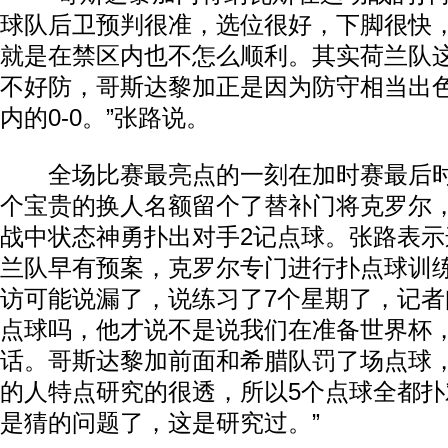
球队后卫预判很准，选位很好，下脚很快
就是在禁区内也不怎么顺利。其实荷兰队
不好防，哥斯达黎加正是因为防守相当出色
内的0-0。”张路说。
全场比赛最亮点的一刻在加时赛最后时
个宝贵的换人名额留个了替补门将克罗尔
战中状态神勇扑出对手2记点球。张路表
兰队早有预案，克罗尔专门进行扑点球训练
访可能说漏了，说练习了7个星期了，记者
点球吗，他才说不是说我们在准备世界杯
话。哥斯达黎加前面和希腊队罚了场点球
的人特点研究的很透，所以5个点球全都
是猜的问题了，这是研究过。”