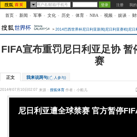
注册
我的
首页
-
新闻
-
军事
-
文化
-
历史
-
体育
-
NBA
-
视频
-
娱谈
-
财
>
2014巴西世界杯尼日利亚新闻|尼日利亚赛程|尼
FIFA宣布重罚尼日利亚足协 
赛
正文
我来说两句
(
人参与)
2014年07月10日02:07
来源：
搜狐体育
作者：小船儿
尼日利亚遭全球禁赛 官方暂停FI