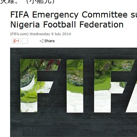
灾难。（小船儿）