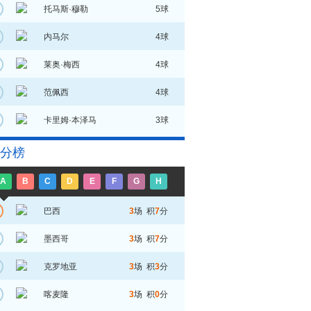
托马斯·穆勒
5球
内马尔
4球
莱奥·梅西
4球
范佩西
4球
卡里姆·本泽马
3球
分榜
A
B
C
D
E
F
G
H
巴西
3
场 积
7
分
墨西哥
3
场 积
7
分
克罗地亚
3
场 积
3
分
喀麦隆
3
场 积
0
分