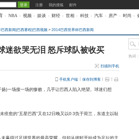
注册
我的搜狐
邮件
育
-
NBA
-
视频
-
娱谈
-
财经
-
世相
-
科技
-
汽车
-
房产
-
时尚
-
杯巴西新闻|巴西赛程|巴西视频
>
2014巴西世界杯巴西新闻
球迷欲哭无泪 怒斥球队被收买
热词
扫描到手机
手机客户端
保存到博客
子扬)一场接一场的惨败，几乎让巴西人陷入绝望。球迷们想
痊愈的“五星巴西”又在12日晚又以0:3负于荷兰，东道主以耻
从未赢得过足球世界的最高荣耀，但却从彼时开始成为足坛的主