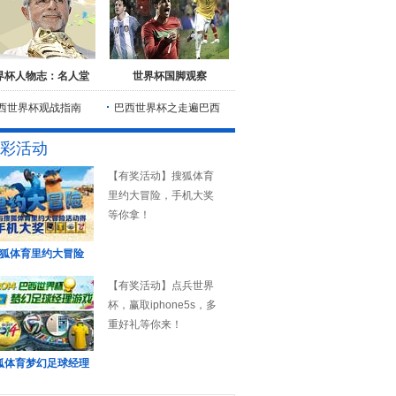
界杯人物志：名人堂
世界杯国脚观察
西世界杯观战指南
巴西世界杯之走遍巴西
彩活动
【有奖活动】搜狐体育
里约大冒险，手机大奖
等你拿！
狐体育里约大冒险
【有奖活动】点兵世界
杯，赢取iphone5s，多
重好礼等你来！
狐体育梦幻足球经理