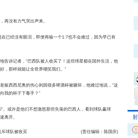
，再没有力气哭出声来。
已经没有眼泪，即便再输一个1:7也不会难过，因为早已有
告诉记者，“巴西队被人收买了！这些球星都在国外生活，他
才好，那样就能让全世界嘲笑我们。”
板西西尼奥的伤心则因很多啤酒杯被砸坏，他难过地说，“这
向我的杯子下毒手？”
”。或许是他们不想激怒那些失落的巴西人，看到球队赢球
射
速离开。
1
怒斥球队被收买
(责任编辑：陈国庆)