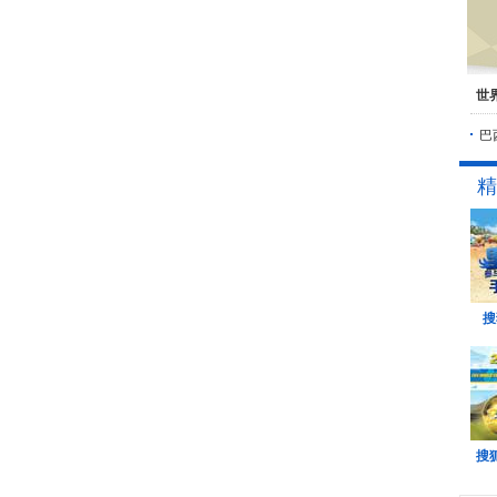
世
巴
精
搜
搜