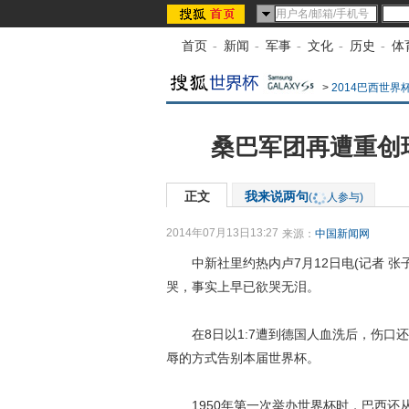
首页
-
新闻
-
军事
-
文化
-
历史
-
体
>
2014巴西世界
桑巴军团再遭重创
正文
我来说两句
(
人参与)
2014年07月13日13:27
来源：
中国新闻网
中新社里约热内卢7月12日电(记者 张
哭，事实上早已欲哭无泪。
在8日以1:7遭到德国人血洗后，伤口还未
辱的方式告别本届世界杯。
1950年第一次举办世界杯时，巴西还