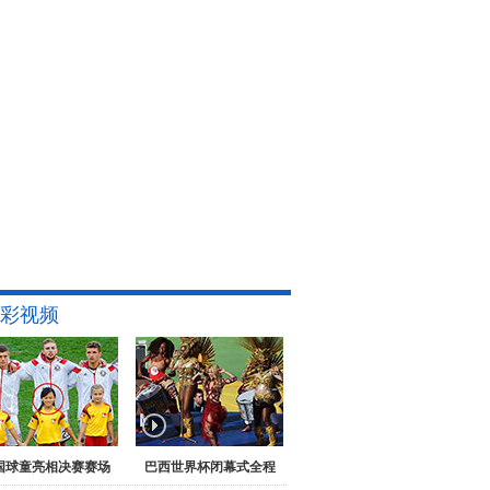
彩视频
国球童亮相决赛赛场
巴西世界杯闭幕式全程