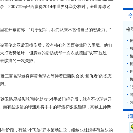
。2007年当巴西赢得2014年世界杯举办权时，全世界球迷
今
格
在开幕前称，“对于冠军，我们从来不吝惜自己的想象力。”
哥伦比亚后卫撞伤后，没有核心的巴西突然陷入困境。他们
大打攻势足球，但脆弱的后防线却一次次被德国“战车”压过，
格
最惨痛的一次失败。
三百名球迷身穿黄色球衣等待着巴西队会以“复仇者”的姿态
梅
归。
卫路易斯头球间接“助攻”对手破门得分后，就有不少球迷开
阿
断，而有些激进的球迷则将手中的啤酒杯狠狠砸碎，高喊主帅斯
淘
时阶段，荷兰“小飞侠”罗本策动进攻，维纳尔杜姆将荷兰队的