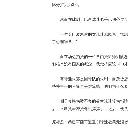
比分扩大为3:0。
然而在此刻，巴西球迷似乎已伤心过度
一位名叫麦凯琳的女球迷感慨说，“我现在
了心理准备。”
而在场边拍摄的一位自由摄影师则愤怒地
们根本没有国家的概念，我觉得应该14:0
有球迷失落是因球队的失利，而杂货店老
些摔杯子的人简直是群流氓，他们为什么要
倒是今晚为数不多的荷兰球迷较为“温和
后，不断笑着冲摄像机挥挥手，之后，便快
原标题：桑巴军团再遭重创球迷欲哭无泪 