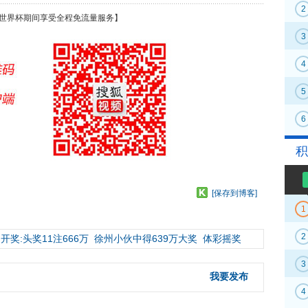
2
世界杯期间享受全程免流量服务】
3
4
5
6
积
[保存到博客]
1
2
开奖:头奖11注666万
徐州小伙中得639万大奖
体彩摇奖
3
我要发布
4