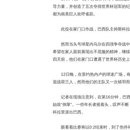
导力量，并创造了五次夺得世界杯冠军的纪录
都为南美巨人欢呼雀跃。
此役在家门口作战，巴西队主帅斯科拉里
然而当头号球星内马尔在四强争夺战中被
希望在家人面前展现出不屈服的精神，继续
四天前，他们在家门口遭遇了世界杯历史上
12日晚，在里约热内卢的球迷广场，有近
迎战荷兰人，然而他们的主队又一次铩羽而
记者在现场注意到，在第16分钟，巴西铁
始鼓“倒掌”。一些年长者摇着头，叹声不
科拉里滚出巴西。
眼看着比赛将以0:2结束时，到了伤停补