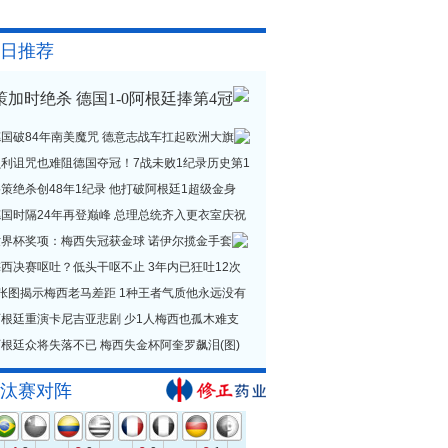
日推荐
策加时绝杀 德国1-0阿根廷捧第4冠
德国破84年南美魔咒 德意志战车扛起欧洲大旗
贝利诅咒也难阻德国夺冠！7战未败1纪录历史第1
策绝杀创48年1纪录 他打破阿根廷1超级金身
德国时隔24年再登巅峰 总理总统齐入更衣室庆祝
世界杯奖项：梅西失冠获金球 诺伊尔揽金手套
西决赛呕吐？低头干呕不止 3年内已狂吐12次
1张图揭示梅西老马差距 1种王者气质他永远没有
阿根廷重演卡尼吉亚悲剧 少1人梅西也孤木难支
根廷众将失落不已 梅西失金杯阿奎罗飙泪(图)
汰赛对阵