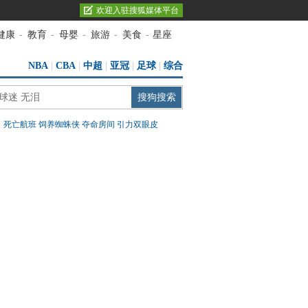
欢迎入驻搜狐媒体平台
健康
-
教育
-
母婴
-
旅游
-
美食
-
星座
NBA
|
CBA
|
中超
|
亚冠
|
足球
|
综合
：
死亡航班
饲养蜘蛛侠
夺命房间
引力双眼皮