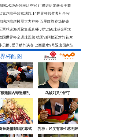
德国1-0绝杀阿根廷夺冠
门将诺伊尔获金手套
默克尔携手普京观战
14世界杯颁奖典礼全程
普约尔携超模展大力神杯
五星红旗赛场抢镜
无票球迷海滩聚集观直播
J罗5场6球获金靴奖
德国世界杯全进球回顾
德国vs阿根廷对阵花絮
小贝携3爱子助阵决赛
巴西最水9号退出国家队
界杯酷图
阿根廷国内球迷暴乱
乌贼刘又“准”了
奇拉激情献唱闭幕式
乳神：尺度有限性感无限