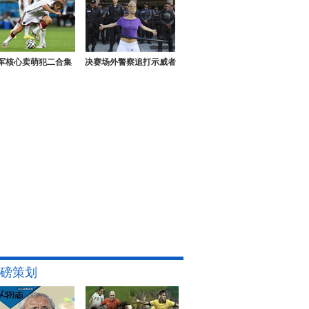
军核心卖萌犯二合集
决赛场外警察追打示威者
磅策划