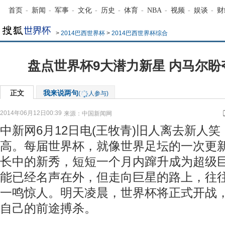
首页
-
新闻
-
军事
-
文化
-
历史
-
体育
-
NBA
-
视频
-
娱谈
-
财
>
2014巴西世界杯
>
2014巴西世界杯综合
盘点世界杯9大潜力新星 内马尔盼
正文
我来说两句
(
人参与)
2014年06月12日00:39
来源：
中国新闻网
中新网6月12日电(王牧青)旧人离去新人
高。每届世界杯，就像世界足坛的一次更
长中的新秀，短短一个月内蹿升成为超级
能已经名声在外，但走向巨星的路上，往
一鸣惊人。明天凌晨，世界杯将正式开战
自己的前途搏杀。