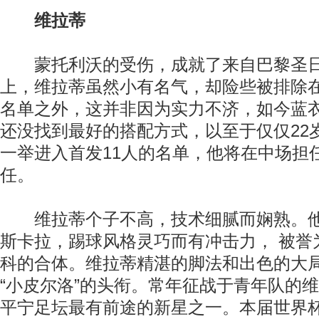
维拉蒂
蒙托利沃的受伤，成就了来自巴黎圣日
上，维拉蒂虽然小有名气，却险些被排除
名单之外，这并非因为实力不济，如今蓝
还没找到最好的搭配方式，以至于仅仅22
一举进入首发11人的名单，他将在中场担
任。
维拉蒂个子不高，技术细腻而娴熟。他
斯卡拉，踢球风格灵巧而有冲击力， 被誉
科的合体。维拉蒂精湛的脚法和出色的大
“小皮尔洛”的头衔。常年征战于青年队的
平宁足坛最有前途的新星之一。本届世界