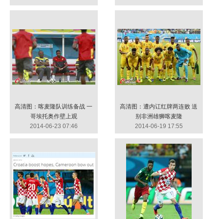
高清图：喀麦隆队训练备战 一
高清图：遭内讧红牌两连败 送
哥埃托奥作壁上观
别非洲雄狮喀麦隆
2014-06-23 07:46
2014-06-19 17:55