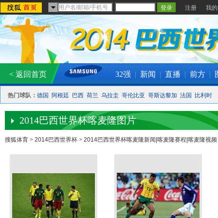
注册
我的
< 返回首页
32强
|
新闻
|
直播
|
前方
|
热门球队：
德国
阿根廷
巴西
荷兰
乌拉圭
哥伦比亚
哥斯达黎加
法国
比利时
2014巴西世界杯喀麦隆图片
搜狐体育
>
2014巴西世界杯
>
2014巴西世界杯喀麦隆新闻|喀麦隆赛程|喀麦隆视频