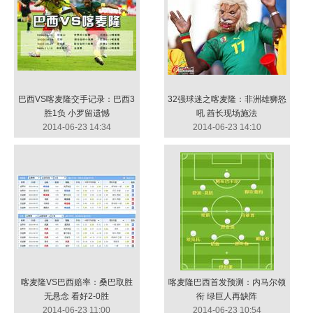
巴西VS喀麦隆交手记录：巴西3
32强球迷之喀麦隆：非洲雄狮怒
胜1负 小罗留遗憾
吼 酋长现场施法
2014-06-23 14:34
2014-06-23 14:10
喀麦隆VS巴西赔率：桑巴取胜
喀麦隆巴西首发预测：内马尔领
无悬念 看好2-0胜
衔 绿巨人再缺阵
2014-06-23 11:00
2014-06-23 10:54