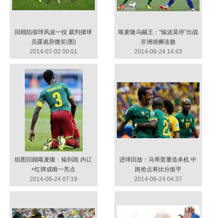
回顾陷假球风波一役 裁判搂球
喀麦隆乌贼王：“输波莫停”出战
员露诡异微笑(图)
非洲雄狮连败
2014-07-02 00:01
2014-06-24 14:43
组图回顾喀麦隆：输到跪 内讧
进球回放：马蒂普屡造杀机 中
+红牌成唯一亮点
路抢点将比分扳平
2014-06-24 07:19
2014-06-24 04:37