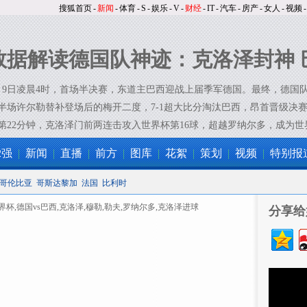
搜狐首页
-
新闻
-
体育
-
S
-
娱乐
-
V
-
财经
-
IT
-
汽车
-
房产
-
女人
-
视频
-
数据解读德国队神迹：克洛泽封神 
日凌晨4时，首场半决赛，东道主巴西迎战上届季军德国。最终，德国队
半场许尔勒替补登场后的梅开二度，7-1超大比分淘汰巴西，昂首晋级决赛
第22分钟，克洛泽门前两连击攻入世界杯第16球，超越罗纳尔多，成为
2强
|
新闻
|
直播
|
前方
|
图库
|
花絮
|
策划
|
视频
|
特别报
哥伦比亚
哥斯达黎加
法国
比利时
竞猜
分享给