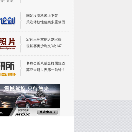
国足没资格谈上下签
关注体校性侵案多重肇因
宏远王朝掌舵人刘宏疆
世锦赛奥沙利文3次147
世界杯特刊：假球迷更疯魔
冬奥会近八成金牌属短道
苏亚雷斯世界第一前锋？
世界杯特刊：90后抢滩世界杯