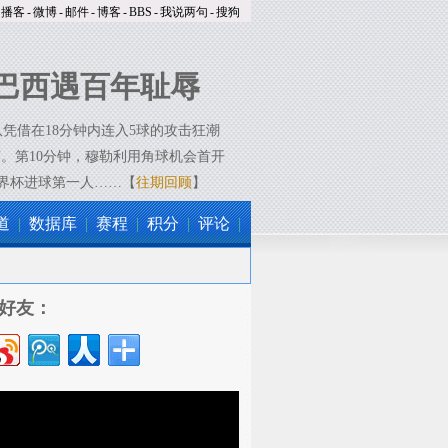
播客
-
微博
-
邮件
-
博客
-
BBS
-
我说两句
-
搜狗
巴西遇百年耻辱
凭借在18分钟内连入5球的攻击狂潮
。第10分钟，穆勒利用角球机会首开
世界杯进球第一人……【
往期回顾
】
道
|
数据库
|
赛程
|
积分
|
评论
|
好友：