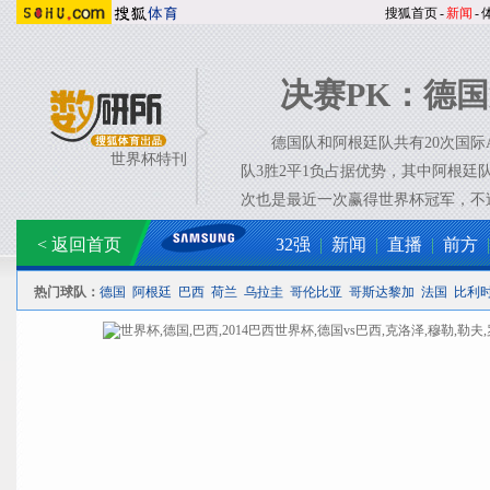
搜狐首页
-
新闻
-
决赛PK：德
德国队和阿根廷队共有20次国际A
世界杯特刊
队3胜2平1负占据优势，其中阿根廷
次也是最近一次赢得世界杯冠军，不
< 返回首页
32强
|
新闻
|
直播
|
前方
|
热门球队：
德国
阿根廷
巴西
荷兰
乌拉圭
哥伦比亚
哥斯达黎加
法国
比利