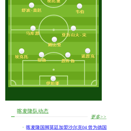
喀麦隆队动态
更多>>
喀麦隆国脚莫廷加盟沙尔克04 曾为德国