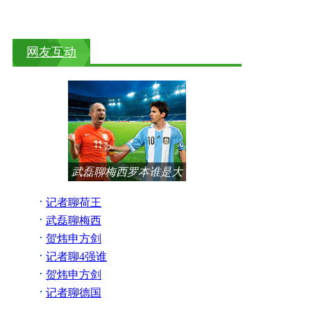
网友互动
武磊聊梅西罗本谁是大
心脏
记者聊荷王
后挺阿根廷
武磊聊梅西
罗本谁是心
贺炜申方剑
脏
聊梅西罗本
记者聊4强谁
是真影帝
贺炜申方剑
聊巴西损将
记者聊德国
24年复兴路