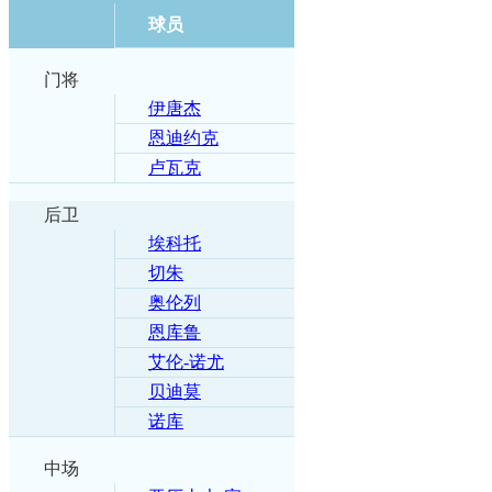
球员
门将
伊唐杰
恩迪约克
卢瓦克
后卫
埃科托
切朱
奥伦列
恩库鲁
艾伦-诺尤
贝迪莫
诺库
中场