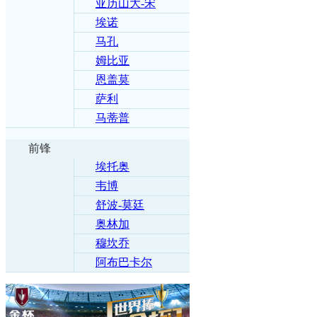
亚历山大-宋
埃诺
马孔
姆比亚
恩盖莫
萨利
马蒂普
前锋
埃托奥
韦博
舒波-莫廷
奥林加
穆坎乔
阿布巴卡尔