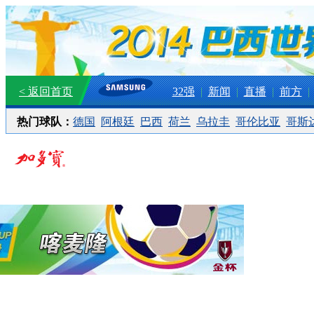
< 返回首页
32强
|
新闻
|
直播
|
前方
|
热门球队：
德国
阿根廷
巴西
荷兰
乌拉圭
哥伦比亚
哥斯