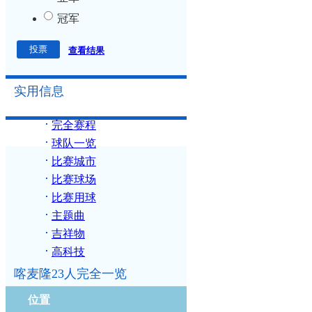
冠军
查看结果
实用信息
完全赛程
球队一览
比赛城市
比赛球场
比赛用球
主题曲
吉祥物
高科技
喀麦隆23人完全一览
位置