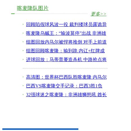
分+红牌
喀麦隆队图片
更多>>
回顾陷假球风波一役 裁判搂球员露诡异
微笑(图)
喀麦隆乌贼王：“输波莫停”出战 非洲雄
狮连败
组图回放内马尔被悍将推倒 对手上前道
歉被无视
组图回顾喀麦隆：输到跪 内讧+红牌成
唯一亮点
进球回放：马蒂普屡造杀机 中路抢点将
比分扳平
高清图：世界杯巴西队胜喀麦隆 内马尔
梅开二度
巴西VS喀麦隆交手记录：巴西3胜1负
小罗留遗憾
32强球迷之喀麦隆：非洲雄狮怒吼 酋长
现场施法