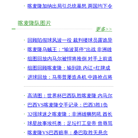
分+红牌
喀麦隆加纳出局引总统暴怒 两国均下令
彻查原因
喀麦隆队图片
更多>>
回顾陷假球风波一役 裁判搂球员露诡异
微笑(图)
喀麦隆乌贼王：“输波莫停”出战 非洲雄
狮连败
组图回放内马尔被悍将推倒 对手上前道
歉被无视
组图回顾喀麦隆：输到跪 内讧+红牌成
唯一亮点
进球回放：马蒂普屡造杀机 中路抢点将
比分扳平
高清图：世界杯巴西队胜喀麦隆 内马尔
梅开二度
巴西VS喀麦隆交手记录：巴西3胜1负
小罗留遗憾
32强球迷之喀麦隆：非洲雄狮怒吼 酋长
现场施法
球星故事埃托奥：足坛打工皇帝 曾辱骂
皇马被罚
喀麦隆VS巴西赔率：桑巴取胜无悬念