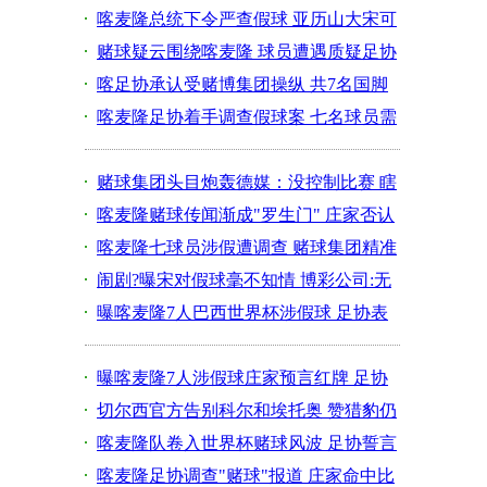
国青出场
喀麦隆总统下令严查假球 亚历山大宋可
能被操控
赌球疑云围绕喀麦隆 球员遭遇质疑足协
开始调查
喀足协承认受赌博集团操纵 共7名国脚
涉嫌假球
喀麦隆足协着手调查假球案 七名球员需
接受调查
赌球集团头目炮轰德媒：没控制比赛 瞎
捏造新闻
喀麦隆赌球传闻渐成"罗生门" 庄家否认
操纵比赛
喀麦隆七球员涉假遭调查 赌球集团精准
预测染红
闹剧?曝宋对假球毫不知情 博彩公司:无
异常交易
曝喀麦隆7人巴西世界杯涉假球 足协表
态将严查
曝喀麦隆7人涉假球庄家预言红牌 足协
开始调查
切尔西官方告别科尔和埃托奥 赞猎豹仍
世界一流
喀麦隆队卷入世界杯赌球风波 足协誓言
彻查真相
喀麦隆足协调查"赌球"报道 庄家命中比