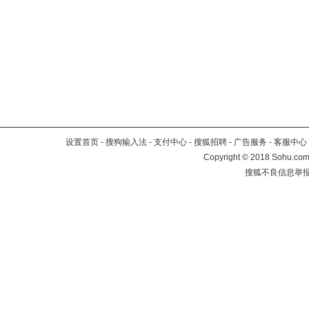
设置首页
-
搜狗输入法
-
支付中心
-
搜狐招聘
-
广告服务
-
客服中心
Copyright
©
2018 Sohu.com 
搜狐不良信息举