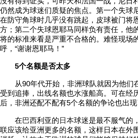
没有得到证实，可昨天和
法国
一战，尼日
仍然成为球迷们质疑的焦点。第一个失球
在防守角球时几乎没有跳起，皮球被门将恩
方；第二个失球恩耶马同样负有责任，他
将的标准来看是严重不合格的。难怪现场
呼，“谢谢恩耶马！”
5个名额是否太多
从90年代开始，非洲球队就因为他们
受到追捧，出线名额也水涨船高。可在经
后，非洲还配不配有5个名额的争论也出现
在
巴西
利亚的
日本
球迷是最不服气的
联应该给亚洲更多的名额，这样日本在外