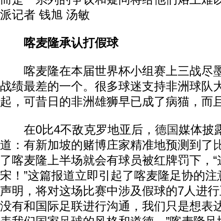
派记者 钱旭 汤敏
喀麦隆承认打假球
喀麦隆在本届世界杯小组赛上三战尽墨
战绩最差的一个。很多球迷支持非洲球队
起，可昔日的非洲雄狮早已成了病猫，而
在0比4不敌克罗地亚后，
德国
媒体披
道：有新加坡的赌博庄家精准地预测到了
了喀麦隆上半场就会有球员被红牌罚下，“
宋！”这篇报道立即引起了喀麦隆足协的注
声明，将对这场比赛中涉及假球的7人进行
没有和国际足联进行沟通，我们只是想表