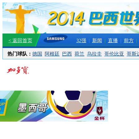
< 返回首页
32强
|
新闻
|
直播
|
前方
|
热门球队：
德国
阿根廷
巴西
荷兰
乌拉圭
哥伦比亚
哥斯