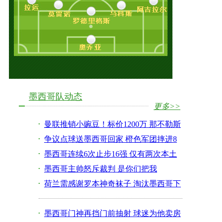
墨西哥队动态
更多>>
曼联推销小豌豆！标价1200万 那不勒斯
有意求购
争议点球送墨西哥回家 橙色军团摔进8
强靠影帝
墨西哥连续6次止步16强 仅有两次本土
八强战绩
墨西哥主帅怒斥裁判 是你们把我
们“吹”回家的
荷兰需感谢罗本神奇袜子 淘汰墨西哥下
轮恐出局
墨西哥门神再挡门前抽射 球迷为他卖房