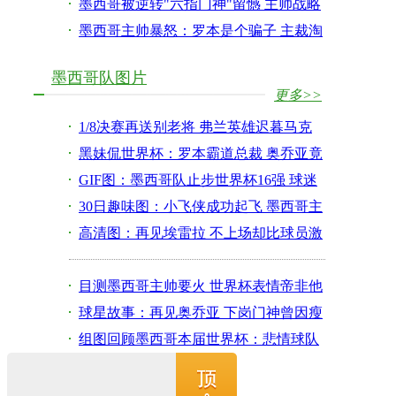
练的奉献
墨西哥被逆转"六指门神"留憾 主帅战略
保守遭疑
墨西哥主帅暴怒：罗本是个骗子 主裁淘
汰了我们
墨西哥队图片
更多>>
1/8决赛再送别老将 弗兰英雄迟暮马克
斯终留憾
黑妹侃世界杯：罗本霸道总裁 奥乔亚竟
像中国人
GIF图：墨西哥队止步世界杯16强 球迷
哭成一团
30日趣味图：小飞侠成功起飞 墨西哥主
帅表情帝
高清图：再见埃雷拉 不上场却比球员激
动的教头
目测墨西哥主帅要火 世界杯表情帝非他
莫属(图)
球星故事：再见奥乔亚 下岗门神曾因瘦
肉精受辱
组图回顾墨西哥本届世界杯：悲情球队
饱受争议