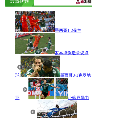
最热视频
墨西哥1-2荷兰
罗本摔倒造争议点
球
墨西哥3-1克罗地
亚
小豌豆暴力