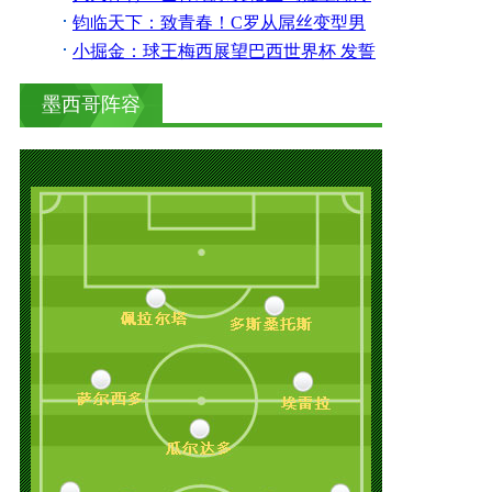
输球 大跌眼镜
钧临天下：致青春！C罗从屌丝变型男
梅西也曾清新过
小掘金：球王梅西展望巴西世界杯 发誓
要夺大力神杯
墨西哥阵容