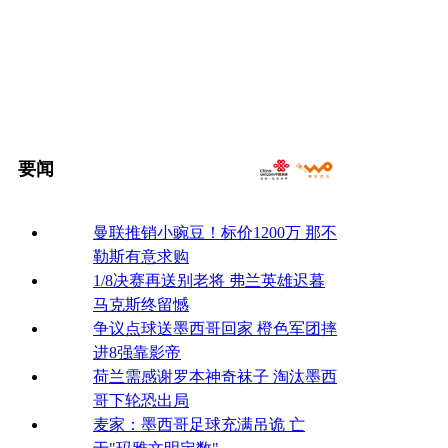
要闻
曼联推销小豌豆！标价1200万 那不
勒斯有意求购
1/8决赛再送别老将 弗兰英雄迟暮
马克斯终留憾
争议点球送墨西哥回家 橙色军团摔
进8强靠影帝
荷兰需感谢罗本神奇袜子 淘汰墨西
哥下轮恐出局
麦家：墨西哥足球充满吊诡 亡