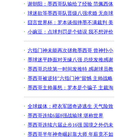
卖妻卖儿
谢朝阳：墨西哥队输给了经验 范佩西体
能不太好
球迷欲等墨西哥队晋级八强求婚 无奈球
队被逆转
囧言世界杯：罗本谈假摔墨不满裁判 美
豪言决赛
小豌豆：点球判罚是个错误 我不想评价
教练安排
六指门神未能再次拯救墨西哥 曾神扑小
飞侠推射
墨球迷平静面对无缘八强 总统发推感谢
球员付出
墨西哥总统第一时间发推特 感谢球员教
练的奉献
墨西哥被逆转"六指门神"留憾 主帅战略
保守遭疑
墨西哥主帅暴怒：罗本是个骗子 主裁淘
汰了我们
全球媒体：橙衣军团奇迹逃生 天气险致
阴沟翻船
墨西哥连续6届8强战输球 堪称世界
杯“最稳定”
墨西哥连续六届止步16强 国境之外仍未
实现突破
墨西哥半年神奇崛起靠大师 年薪竟不如