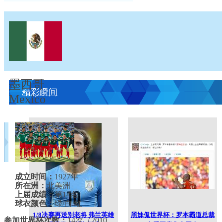
墨西哥
精彩瞬间
Mexico
成立时间：
1927年
所在洲：
北美洲
上届成绩：
第14名
球衣颜色：
绿/白/红
1/8决赛再送别老将 弗兰英雄
黑妹侃世界杯：罗本霸道总裁
参加世界杯次数：
14次（2010、