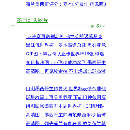
中超土帅
荷兰墨西哥评分：罗本8分最佳 范佩西3
分非最差
墨西哥队图片
更多>>
1/8决赛再送别老将 弗兰英雄迟暮马克
斯终留憾
黑妹侃世界杯：罗本霸道总裁 奥乔亚竟
像中国人
GIF图：墨西哥队止步世界杯16强 球迷
哭成一团
30日趣味图：小飞侠成功起飞 墨西哥主
帅表情帝
高清图：再见埃雷拉 不上场却比球员激
动的教头
目测墨西哥主帅要火 世界杯表情帝非他
莫属(图)
球星故事：再见奥乔亚 下岗门神曾因瘦
肉精受辱
组图回顾墨西哥本届世界杯：悲情球队
饱受争议
高清图：墨西哥主帅与范佩西争吵 输球
不依不饶
高清图：领先荷兰有多狂喜 败给荷兰就