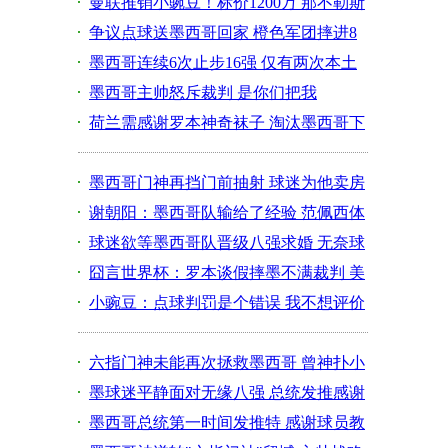
曼联推销小豌豆！标价1200万 那不勒斯
有意求购
争议点球送墨西哥回家 橙色军团摔进8
强靠影帝
墨西哥连续6次止步16强 仅有两次本土
八强战绩
墨西哥主帅怒斥裁判 是你们把我
们“吹”回家的
荷兰需感谢罗本神奇袜子 淘汰墨西哥下
轮恐出局
墨西哥门神再挡门前抽射 球迷为他卖房
卖妻卖儿
谢朝阳：墨西哥队输给了经验 范佩西体
能不太好
球迷欲等墨西哥队晋级八强求婚 无奈球
队被逆转
囧言世界杯：罗本谈假摔墨不满裁判 美
豪言决赛
小豌豆：点球判罚是个错误 我不想评价
教练安排
六指门神未能再次拯救墨西哥 曾神扑小
飞侠推射
墨球迷平静面对无缘八强 总统发推感谢
球员付出
墨西哥总统第一时间发推特 感谢球员教