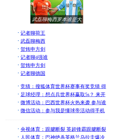
武磊聊梅西罗本谁是大
心脏
记者聊荷王
后挺阿根廷
武磊聊梅西
罗本谁是心
贺炜申方剑
脏
聊梅西罗本
记者聊4强谁
是真影帝
贺炜申方剑
聊巴西损将
记者聊德国
24年复兴路
竞猜：搜狐体育世界杯赛事有奖竞猜 得
iPhone5s手机大奖
足球经理：想点兵世界杯赢取5s？ 来开
启梦幻经理之旅！
微博活动：巴西世界杯火热来袭 参与谁
是伪球迷得手机
微信活动：参与我是懂球帝活动得手机
是真球迷看过来
央视体育：跟腱断裂 英超锋霸跟腱断裂
确定无缘世界杯
人民体育：巴神绝杀英格兰乌拉圭爆冷