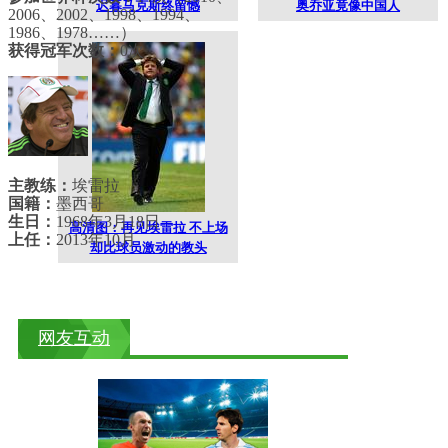
迟暮马克斯终留憾
奥乔亚竟像中国人
2006、2002、1998、1994、
1986、1978……）
获得冠军次数：
0次
主教练：
埃雷拉
国籍：
墨西哥
生日：
1968年3月18日
高清图：再见埃雷拉 不上场
上任：
2013年10月
却比球员激动的教头
网友互动