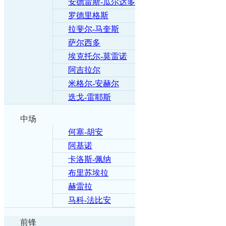
安德雷斯-瓜尔达多
罗德里格斯
拉斐尔-马奎斯
萨尔西多
埃克托尔-莫雷诺
阿吉拉尔
米格尔-安赫尔
迭戈-雷耶斯
中场
何塞-胡安
阿基诺
卡洛斯-佩纳
布里苏埃拉
赫雷拉
马科-法比安
前锋