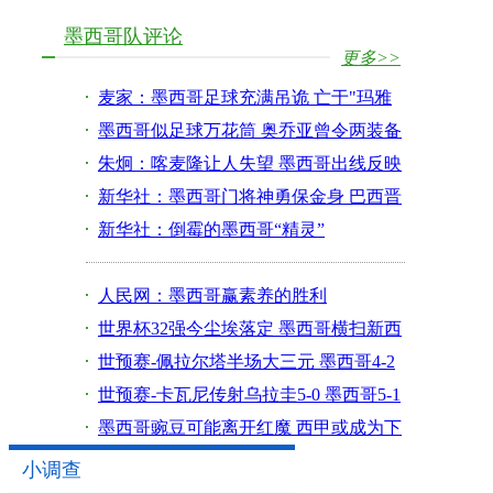
有多心碎
墨西哥队评论
更多>>
麦家：墨西哥足球充满吊诡 亡于"玛雅
文明定数"
墨西哥似足球万花筒 奥乔亚曾令两装备
巨头妥协
朱炯：喀麦隆让人失望 墨西哥出线反映
不俗实力
新华社：墨西哥门将神勇保金身 巴西晋
级看下轮
新华社：倒霉的墨西哥“精灵”
人民网：墨西哥赢素养的胜利
世界杯32强今尘埃落定 墨西哥横扫新西
兰晋级
世预赛-佩拉尔塔半场大三元 墨西哥4-2
进世界杯
世预赛-卡瓦尼传射乌拉圭5-0 墨西哥5-1
新西兰
墨西哥豌豆可能离开红魔 西甲或成为下
一站去处
小调查