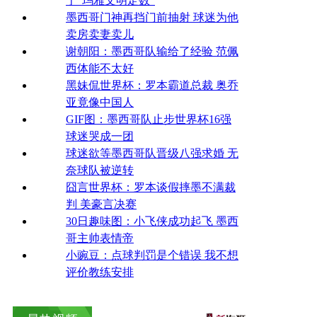
于"玛雅文明定数"
墨西哥门神再挡门前抽射 球迷为他
卖房卖妻卖儿
谢朝阳：墨西哥队输给了经验 范佩
西体能不太好
黑妹侃世界杯：罗本霸道总裁 奥乔
亚竟像中国人
GIF图：墨西哥队止步世界杯16强
球迷哭成一团
球迷欲等墨西哥队晋级八强求婚 无
奈球队被逆转
囧言世界杯：罗本谈假摔墨不满裁
判 美豪言决赛
30日趣味图：小飞侠成功起飞 墨西
哥主帅表情帝
小豌豆：点球判罚是个错误 我不想
评价教练安排