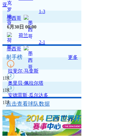
亚
1-3
墨西哥
6月30日
00:00
荷兰
2-1
墨西哥
射手榜
更多
1
拉斐尔·马奎斯
2
1球
奥里贝·佩拉尔塔
3
1球
安德雷斯·瓜尔达多
1球
点击查看球队数据