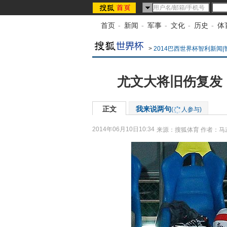
首页
-
新闻
-
军事
-
文化
-
历史
-
体
>
2014巴西世界杯智利新闻|
尤文大将旧伤复发
正文
我来说两句
(
人参与)
2014年06月10日10:34
来源：
搜狐体育
作者：马