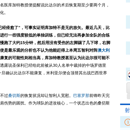
名医库加特教授便提醒说比达尔的术后恢复期至少要两个月，
化。
经痊愈了”，可事实证明库加特不是无的放矢。最近几天，比
进行一些强度较低的单独训练，但已经无法再参加全队的合练
慢跑了大约15分钟，然后用没有受伤的左脚踢了几下球，右脚
使是最乐观的分析也不认为他能赶得上本周五智利对阵
澳大利
康复的可能性则相当高，库加特教授甚至认为比达尔很可能不
透露说圣保利已经给此前被从30人名单中裁掉的中场罗德里
一旦确认比达尔不能康复，米利亚尔便会顶替其出战巴西世界
不过
桑切斯
的恢复状况却让智利人宽慰。
巴塞罗那
前锋昨天完
肩伤势的困扰。作为球队的进攻核心，一个状态出色的桑切斯
射
1