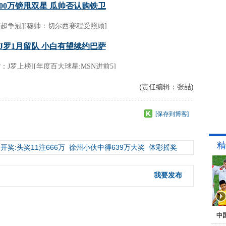
(责任编辑：张喆)
[保存到博客]
精
开奖:头奖11注666万
徐州小伙中得639万大奖
体彩摇奖
我要发布
中