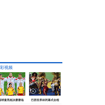
彩视频
国球童亮相决赛赛场
巴西世界杯闭幕式全程