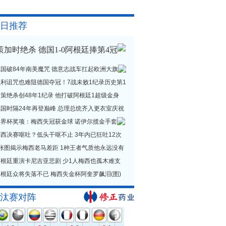
日推荐
策加时绝杀 德国1-0阿根廷捧第4冠
德国破84年南美魔咒 德意志战车扛起欧洲大旗
贝利诅咒也难阻德国夺冠！7战未败1纪录历史第1
策绝杀创48年1纪录 他打破阿根廷1超级金身
德国时隔24年再登巅峰 总理总统齐入更衣室庆祝
世界杯奖项：梅西失冠获金球 诺伊尔揽金手套
西决赛呕吐？低头干呕不止 3年内已狂吐12次
1张图揭示梅西老马差距 1种王者气质他永远没有
阿根廷重演卡尼吉亚悲剧 少1人梅西也孤木难支
根廷众将失落不已 梅西失金杯阿奎罗飙泪(图)
汰赛对阵