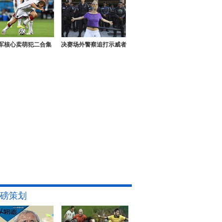
军核心卖萌犯二合集
决赛场外警察追打示威者
磅策划