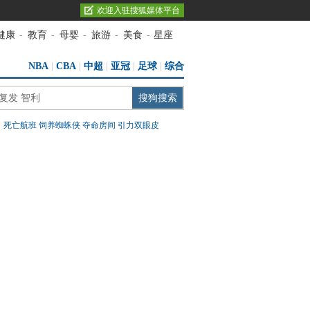
欢迎入驻搜狐媒体平台
健康
-
教育
-
母婴
-
旅游
-
美食
-
星座
NBA
|
CBA
|
中超
|
亚冠
|
足球
|
综合
：
死亡航班
饲养蜘蛛侠
夺命房间
引力双眼皮