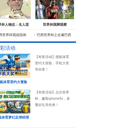
界杯人物志：名人堂
世界杯国脚观察
西世界杯观战指南
巴西世界杯之走遍巴西
彩活动
【有奖活动】搜狐体育
里约大冒险，手机大奖
等你拿！
狐体育里约大冒险
【有奖活动】点兵世界
杯，赢取iphone5s，多
重好礼等你来！
狐体育梦幻足球经理