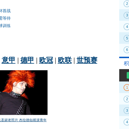
2
杯首战
3
需等待
球训练
4
5
6
积
1
2
3
4