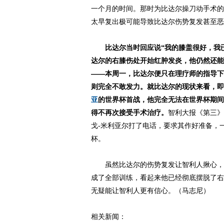
一个月的时间。那时为比达尔操刀动手术的
太早复出极可能导致比达尔伤势复发甚至恶
比达尔当时回应说“我的膝盖很好，我已
达尔的右膝伤处开始红肿发炎，他仍然还能
——本周一，比达尔便只在理疗师的指导下
则完全不敢发力。就比达尔的现状来看，即
亚
的世界杯首战，他完全无法在世界杯期间
得不再次接受手术治疗。
智利大报《第三》
戈-米利亚尔打了电话，要求其作好准备，
杯。
虽然比达尔的伤势复发让智利人揪心，
成了全部训练，看起来他已经彻底摆脱了右
无疑能让智利人更有信心。（马志尼）
相关新闻：