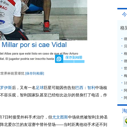
今
格
格
1
世界杯前景堪忧
[保存到相册]
梅
罗伊斯
后，又有一名
足球
巨星可能因伤告别
巴西
：
智利
中场核
不容乐观，智利国家队甚至已经给比达尔的替身打了电话，作
阿
淘
7日时接受外科手术治疗，但
尤文图斯
中场依然被智利主帅圣
阵北爱尔兰的友谊赛中替补登场——当时距离他动手术还不到