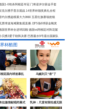
德国1-0绝杀阿根廷夺冠
门将诺伊尔获金手套
默克尔携手普京观战
14世界杯颁奖典礼全程
普约尔携超模展大力神杯
五星红旗赛场抢镜
无票球迷海滩聚集观直播
J罗5场6球获金靴奖
德国世界杯全进球回顾
德国vs阿根廷对阵花絮
小贝携3爱子助阵决赛
巴西最水9号退出国家队
界杯酷图
阿根廷国内球迷暴乱
乌贼刘又“准”了
奇拉激情献唱闭幕式
乳神：尺度有限性感无限