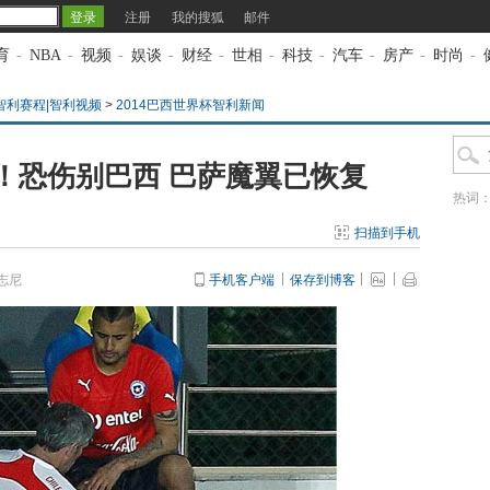
注册
我的搜狐
邮件
育
-
NBA
-
视频
-
娱谈
-
财经
-
世相
-
科技
-
汽车
-
房产
-
时尚
-
智利赛程|智利视频
>
2014巴西世界杯智利新闻
！恐伤别巴西 巴萨魔翼已恢复
热词
扫描到手机
志尼
手机客户端
保存到博客