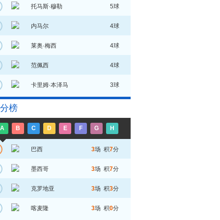
托马斯·穆勒
5球
内马尔
4球
莱奥·梅西
4球
范佩西
4球
卡里姆·本泽马
3球
分榜
A
B
C
D
E
F
G
H
巴西
3
场 积
7
分
墨西哥
3
场 积
7
分
克罗地亚
3
场 积
3
分
喀麦隆
3
场 积
0
分