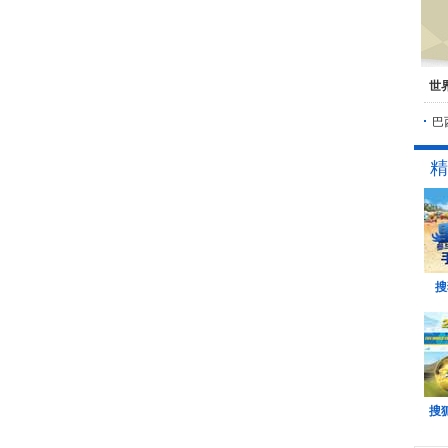
世
巴
精
搜
搜