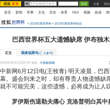
注册
我的
首页
-
新闻
-
军事
-
文化
-
历史
-
体育
-
NBA
-
视频
-
娱谈
-
财
>
2014巴西世界杯
>
2014巴西世界杯综合
巴西世界杯五大遗憾缺席 伊布独
正文
我来说两句
(
人参与)
2014年06月12日00:39
来源：
中国新闻网
中新网6月12日电(王牧青) 明天凌晨，巴
幕。盛会到来之时，却有尊贵人物遗憾缺
就不可能完美，这些遗憾，必将成为让人
罗伊斯伤退勒夫痛心 克洛普明白其中