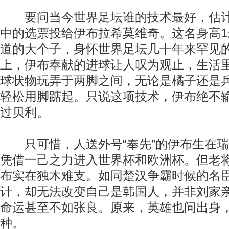
要问当今世界足坛谁的技术最好，估计
中的选票投给伊布拉希莫维奇。这名身高1
道的大个子，身怀世界足坛几十年来罕见
上，伊布奉献的进球让人叹为观止，生活
球状物玩弄于两脚之间，无论是橘子还是
轻松用脚踮起。只说这项技术，伊布绝不
过贝利。
只可惜，人送外号“奉先”的伊布生在瑞
凭借一己之力进入世界杯和欧洲杯。但老
布实在独木难支。如同楚汉争霸时候的名
计，却无法改变自己是韩国人，并非刘家
命运甚至不如张良。原来，英雄也问出身
种。