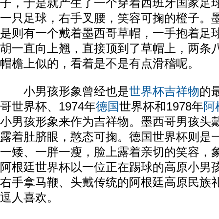
子，于是就产生了一个穿着西班牙国家足
一只足球，右手叉腰，笑容可掬的橙子。
是则有一个戴着墨西哥草帽，一手抱着足
胡一直向上翘，直接顶到了草帽上，两条
帽檐上似的，看着是不是有点滑稽呢。
小男孩形象曾经也是
世界杯吉祥物
的最
哥世界杯、1974年
德国
世界杯和1978年
阿
小男孩形象来作为吉祥物。墨西哥男孩头
露着肚脐眼，憨态可掬。德国世界杯则是
一矮、一胖一瘦，脸上露着亲切的笑容，
阿根廷世界杯以一位正在踢球的高原小男
右手拿马鞭、头戴传统的阿根廷高原民族
逗人喜欢。