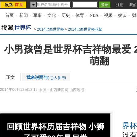
注册
我的
首页
-
新闻
-
军事
-
文化
-
历史
-
体育
-
NBA
-
视频
-
娱谈
-
财
>
2014巴西世界杯
>
2014巴西世界杯花絮
小男孩曾是世界杯吉祥物最爱 2
萌翻
正文
我来说两句
(
人参与)
2014年06月12日12:19
来源：
山西新闻网-山西晚报
从
界杯
回顾世界杯历届吉祥物 小狮
没有