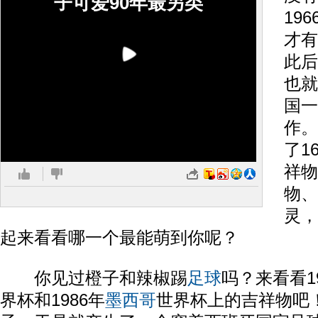
子可爱90年最另类
19
才有
此后
也就
国一
作。
了1
祥物
物、
灵，
起来看看哪一个最能萌到你呢？
你见过橙子和辣椒踢
足球
吗？来看看1
界杯和1986年
墨西哥
世界杯上的吉祥物吧