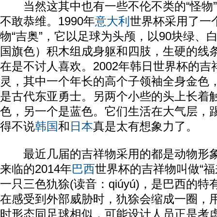
当然这其中也有一些不伦不类的“怪物”
不敢恭维。1990年
意大利
世界杯采用了一
物“吉奥”，它以足球为头颅，以90块绿、
国旗色）积木组成身躯和四肢，生硬的线
在是不讨人喜欢。2002年韩日世界杯的
灵，其中一个年长的高个子领袖全身金色
是古代东亚勇士。另两个小些的头上长着
色，另一个是蓝色。它们生活在大气层，踢
得不说
韩国
和
日本
真是太有想象力了。
最近几届的吉祥物采用的都是动物形象
来临的2014年
巴西
世界杯的吉祥物叫做“福
一只三色犰狳(读音：qiúyú)，是巴西的
在感受到外部威胁时，犰狳会缩成一圈，
时形态同足球相似，可能设计人员正是考