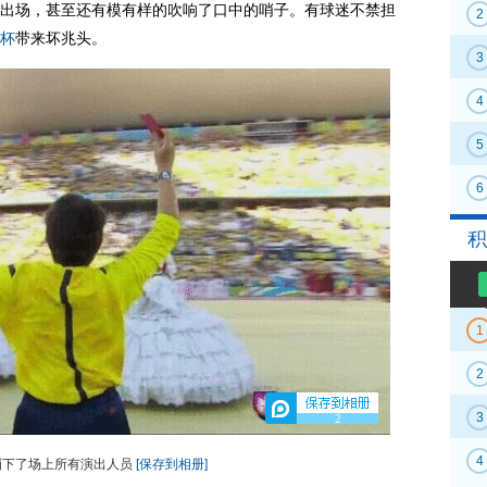
出场，甚至还有模有样的吹响了口中的哨子。有球迷不禁担
2
杯
带来坏兆头。
3
4
5
6
积
1
2
3
2
4
罚下了场上所有演出人员
[保存到相册]