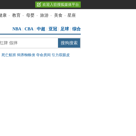
欢迎入驻搜狐媒体平台
健康
-
教育
-
母婴
-
旅游
-
美食
-
星座
NBA
|
CBA
|
中超
|
亚冠
|
足球
|
综合
：
死亡航班
饲养蜘蛛侠
夺命房间
引力双眼皮