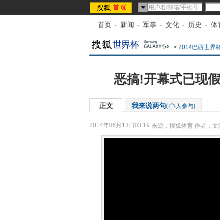
首页
-
新闻
-
军事
-
文化
-
历史
-
体
>
2014巴西世界
恶搞!开幕式已现假
正文
我来说两句
(
人参与)
2014年06月13日03:19
来源：
搜狐体育
作者：文