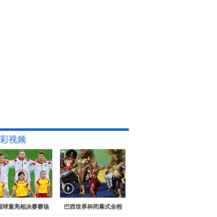
彩视频
国球童亮相决赛赛场
巴西世界杯闭幕式全程