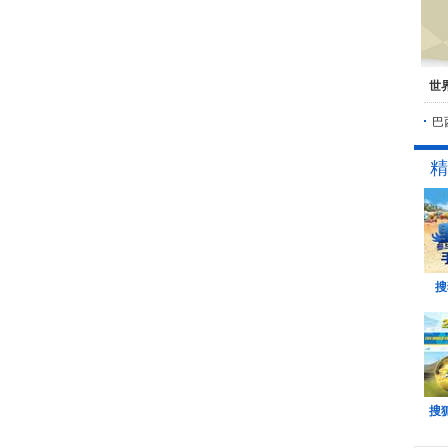
世
巴
精
搜
搜