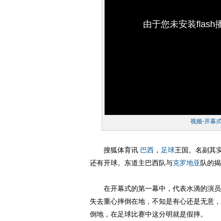
由于您未安装flas
视频-开幕
搜狐体育讯
巴西
，
足球
王国。名副其实
还有开球。东道主巴西队与
克罗地亚
队的揭
在开幕式的第一幕中，代表水滴的演员们
失去重心摔倒在地，不知是有心还是无意，
倒地，在足球比赛中这分明就是假摔。