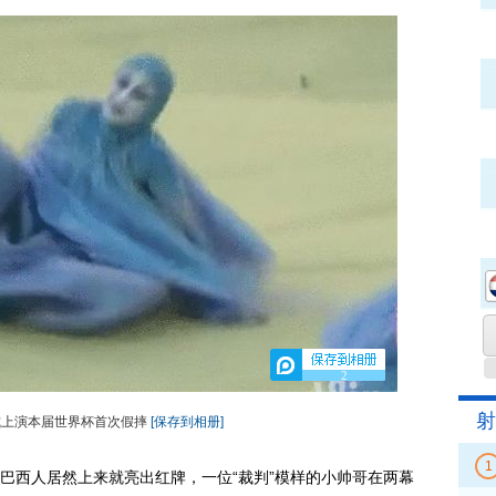
2
射
式上演本届世界杯首次假摔
[保存到相册]
1
西人居然上来就亮出红牌，一位“裁判”模样的小帅哥在两幕