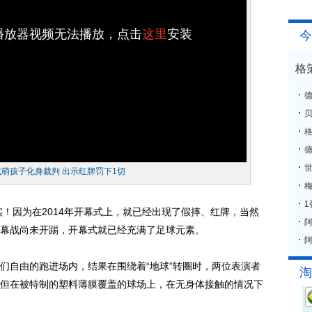
h播放器视频无法播放，点击
这里
安装
今
格
格
式萌孩子化身裁判 出示红牌罚下1切
梅
！因为在2014年开幕式上，就已经出现了假摔、红牌，当然
幕战尚未开踢，开幕式就已经充满了足球元素。
阿
自由的跑进场内，结果在围绕着“地球”转圈时，两位表演者
淘
但在被特制的塑料薄膜覆盖的球场上，在无身体接触的情况下