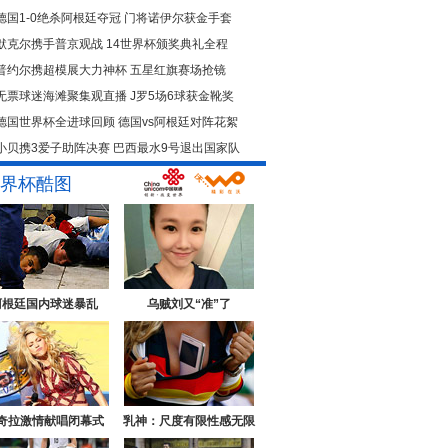
德国1-0绝杀阿根廷夺冠
门将诺伊尔获金手套
默克尔携手普京观战
14世界杯颁奖典礼全程
普约尔携超模展大力神杯
五星红旗赛场抢镜
无票球迷海滩聚集观直播
J罗5场6球获金靴奖
德国世界杯全进球回顾
德国vs阿根廷对阵花絮
小贝携3爱子助阵决赛
巴西最水9号退出国家队
界杯酷图
阿根廷国内球迷暴乱
乌贼刘又“准”了
奇拉激情献唱闭幕式
乳神：尺度有限性感无限