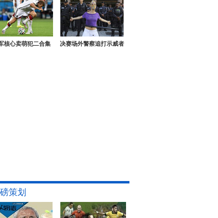
军核心卖萌犯二合集
决赛场外警察追打示威者
磅策划