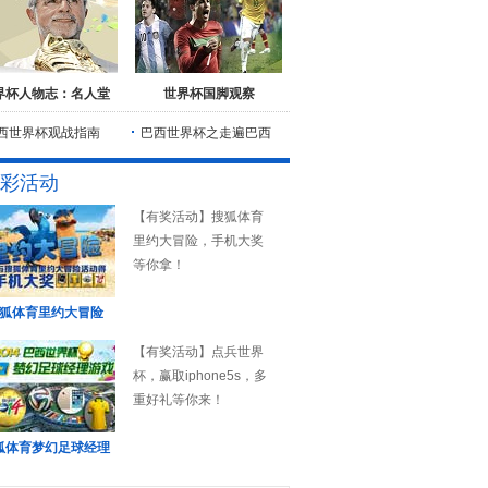
界杯人物志：名人堂
世界杯国脚观察
西世界杯观战指南
巴西世界杯之走遍巴西
彩活动
【有奖活动】搜狐体育
里约大冒险，手机大奖
等你拿！
狐体育里约大冒险
【有奖活动】点兵世界
杯，赢取iphone5s，多
重好礼等你来！
狐体育梦幻足球经理