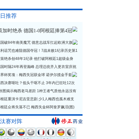
日推荐
策加时绝杀 德国1-0阿根廷捧第4冠
德国破84年南美魔咒 德意志战车扛起欧洲大旗
贝利诅咒也难阻德国夺冠！7战未败1纪录历史第1
策绝杀创48年1纪录 他打破阿根廷1超级金身
德国时隔24年再登巅峰 总理总统齐入更衣室庆祝
世界杯奖项：梅西失冠获金球 诺伊尔揽金手套
西决赛呕吐？低头干呕不止 3年内已狂吐12次
1张图揭示梅西老马差距 1种王者气质他永远没有
阿根廷重演卡尼吉亚悲剧 少1人梅西也孤木难支
根廷众将失落不已 梅西失金杯阿奎罗飙泪(图)
汰赛对阵