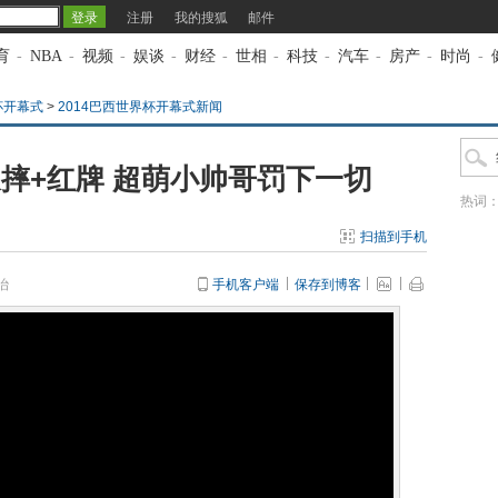
注册
我的搜狐
邮件
育
-
NBA
-
视频
-
娱谈
-
财经
-
世相
-
科技
-
汽车
-
房产
-
时尚
-
杯开幕式
>
2014巴西世界杯开幕式新闻
摔+红牌 超萌小帅哥罚下一切
热词
扫描到手机
治
手机客户端
保存到博客