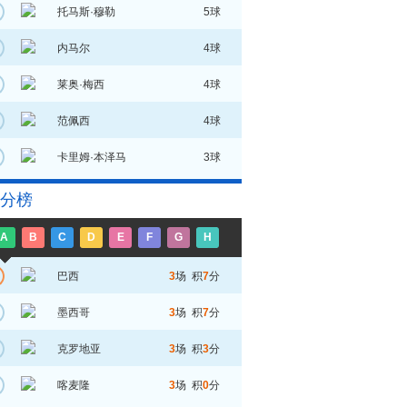
托马斯·穆勒
5球
内马尔
4球
莱奥·梅西
4球
范佩西
4球
卡里姆·本泽马
3球
分榜
A
B
C
D
E
F
G
H
巴西
3
场 积
7
分
墨西哥
3
场 积
7
分
克罗地亚
3
场 积
3
分
喀麦隆
3
场 积
0
分