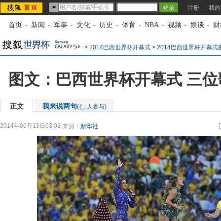
注册
我的
首页
-
新闻
-
军事
-
文化
-
历史
-
体育
-
NBA
-
视频
-
娱谈
-
财
>
2014巴西世界杯开幕式
>
2014巴西世界杯开幕式
图文：巴西世界杯开幕式 三
正文
我来说两句
(
人参与)
2014年06月13日03:02
来源：
新华社