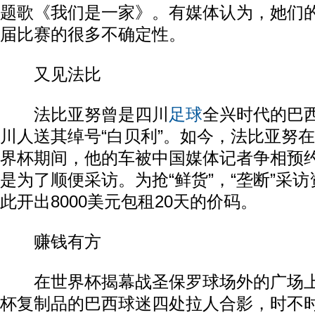
题歌《我们是一家》。有媒体认为，她们
届比赛的很多不确定性。
又见法比
法比亚努曾是四川
足球
全兴时代的巴
川人送其绰号“白贝利”。如今，法比亚努
界杯期间，他的车被中国媒体记者争相预
是为了顺便采访。为抢“鲜货”，“垄断”采
此开出8000美元包租20天的价码。
赚钱有方
在世界杯揭幕战圣保罗球场外的广场上
杯复制品的巴西球迷四处拉人合影，时不