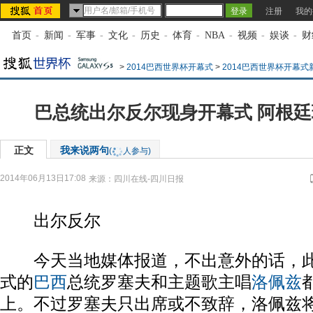
注册
我的
首页
-
新闻
-
军事
-
文化
-
历史
-
体育
-
NBA
-
视频
-
娱谈
-
财
>
2014巴西世界杯开幕式
>
2014巴西世界杯开幕式
巴总统出尔反尔现身开幕式 阿根
正文
我来说两句
(
人参与)
2014年06月13日17:08
来源：
四川在线-四川日报
出尔反尔
今天当地媒体报道，不出意外的话，此
式的
巴西
总统罗塞夫和主题歌主唱
洛佩兹
上。不过罗塞夫只出席或不致辞，洛佩兹