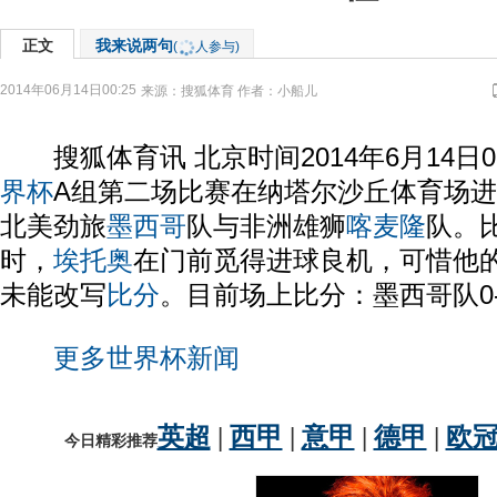
正文
我来说两句
(
人参与)
2014年06月14日00:25
来源：
搜狐体育
作者：小船儿
搜狐体育讯 北京时间2014年6月14日0
界杯
A组第二场比赛在纳塔尔沙丘体育场
北美劲旅
墨西哥
队与非洲雄狮
喀麦隆
队。
时，
埃托奥
在门前觅得进球良机，可惜他
未能改写
比分
。目前场上比分：墨西哥队0
更多世界杯新闻