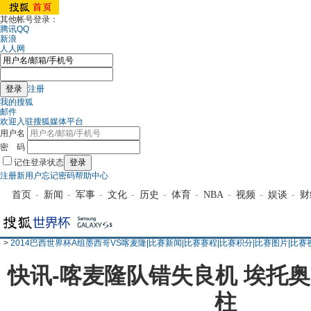
其他帐号登录：
腾讯QQ
新浪
人人网
注册
我的搜狐
邮件
欢迎入驻搜狐媒体平台
用户名
密 码
记住登录状态
注册新用户
忘记密码
帮助中心
首页
-
新闻
-
军事
-
文化
-
历史
-
体育
-
NBA
-
视频
-
娱谈
-
财
>
2014巴西世界杯A组墨西哥VS喀麦隆|比赛新闻|比赛赛程|比赛积分|比赛图片|比赛
快讯-喀麦隆队错失良机 埃托
柱