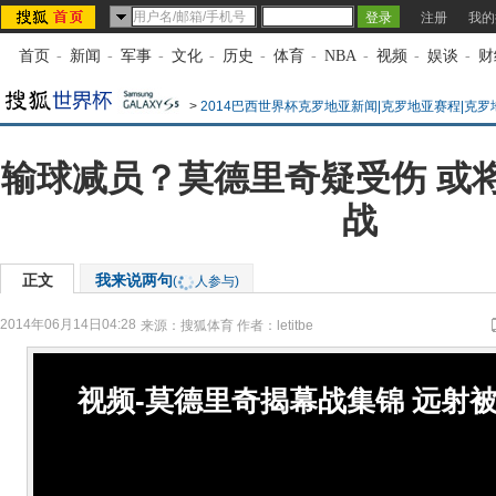
注册
我的
首页
-
新闻
-
军事
-
文化
-
历史
-
体育
-
NBA
-
视频
-
娱谈
-
财
>
2014巴西世界杯克罗地亚新闻|克罗地亚赛程|克
输球减员？莫德里奇疑受伤 或
战
正文
我来说两句
(
人参与)
2014年06月14日04:28
来源：
搜狐体育
作者：letitbe
视频-莫德里奇揭幕战集锦 远射