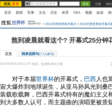
注册
我的
首页
-
新闻
-
军事
-
文化
-
历史
-
体育
-
NBA
-
视频
-
娱谈
-
财
>
2014巴西世界杯开幕式
>
2014巴西世界杯开幕式
熬到凌晨就看这个? 开幕式25分钟
正文
我来说两句
(
人参与)
2014年06月14日12:54
来源：
龙虎网-南京日报
对于本届
世界杯
的开幕式，
巴西
人也
宙大爆炸到地球诞生，从亚马孙风光到桑
装载歌载舞，巴西开幕式特有的魔幻主义
到大多数人认可，而主题曲的演唱更被质