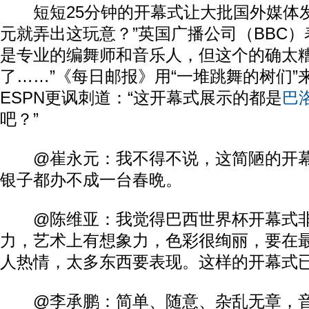
短短25分钟的开幕式让大批国外媒体发出
元就弄出这玩意？”英国广播公司（BBC）
是专业的编舞师和音乐人，但这个的确太
了……”《每日邮报》用“一堆跳舞的树们”
ESPN更讽刺道：“这开幕式展示的都是
巴
吧？”
@崔永元：我不得不说，这简陋的开幕
银子都办不成一台春晩。
@陈维亚：我觉得巴西世界杯开幕式非
力，艺术上有想象力，色彩很绚丽，要在
人热情，太多东西要表现。这样的开幕式
@李承鹏：简单、随意、杂乱无章，音