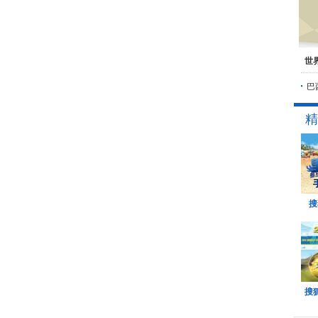
世
巴
精
搜
搜