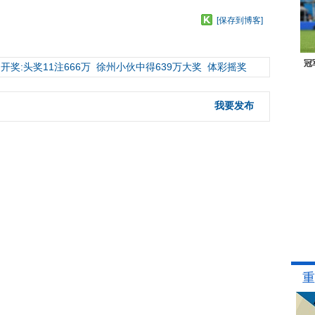
[保存到博客]
冠
开奖:头奖11注666万
徐州小伙中得639万大奖
体彩摇奖
我要发布
重