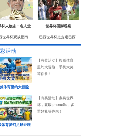
界杯人物志：名人堂
世界杯国脚观察
西世界杯观战指南
巴西世界杯之走遍巴西
彩活动
【有奖活动】搜狐体育
里约大冒险，手机大奖
等你拿！
狐体育里约大冒险
【有奖活动】点兵世界
杯，赢取iphone5s，多
重好礼等你来！
狐体育梦幻足球经理