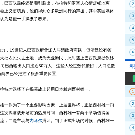
，巴西队最终还是顺利胜出，布拉特和罗塞夫心情舒畅地离
2
会上义愤填膺，他们得到众多欧洲同行的声援，其中英国媒体
3
认为是他一手操纵了赛果。
4
5
力，19世纪末巴西政府曾派人与清政府商谈，但清廷没有答
6
大批农民失去土地，成为无业游民，此时遇上巴西政府提议移
本向巴西输出人口接近30万人，这些人经过数代繁衍，人口总数
积
商两界已经把控了很多重要位置。
特才选择了在揭幕战上起用日本裁判西村雄一。
1
2
一作为了一个重要影响因素，上届世界杯，正是西村雄一罚
这次揭幕战开场前的热身时间，西村雄一有两个举动值得留
3
流，二是主动与
内马尔
搭讪。到了正式出场的时候，西村雄一
4