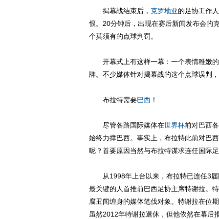
揭幕战结束后，
克罗地亚
的足协工作人
恨。20分钟后，出现在赛后新闻发布会的
个莫须有的点球判罚。
开幕式上有这样一幕：一个表情稚嫩的小
牌。不少媒体针对揭幕战的这个点球误判，
布拉特需要
巴西
！
尽管各路国际媒体在
世界杯
前对巴西各
始终力撑巴西。事实上，布拉特此前对巴西
呢？首要原因当然与布拉特谋求连任国际足
从1998年上台以来，布拉特已连任3届
最关键的人首推前巴西足协主席特谢拉。特
腐丑闻缠身的媒体笔伐对象。特谢拉在位期间
虽然2012年特谢拉退休，但他依然在幕