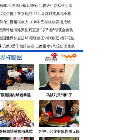
德国1-0绝杀阿根廷夺冠
门将诺伊尔获金手套
默克尔携手普京观战
14世界杯颁奖典礼全程
普约尔携超模展大力神杯
五星红旗赛场抢镜
无票球迷海滩聚集观直播
J罗5场6球获金靴奖
德国世界杯全进球回顾
德国vs阿根廷对阵花絮
小贝携3爱子助阵决赛
巴西最水9号退出国家队
界杯酷图
阿根廷国内球迷暴乱
乌贼刘又“准”了
奇拉激情献唱闭幕式
乳神：尺度有限性感无限