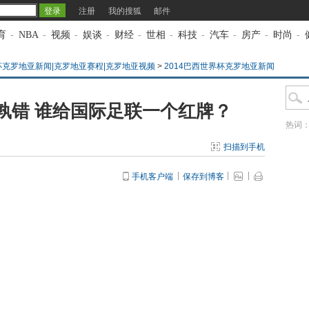
注册
我的搜狐
邮件
育
-
NBA
-
视频
-
娱谈
-
财经
-
世相
-
科技
-
汽车
-
房产
-
时尚
-
界杯克罗地亚新闻|克罗地亚赛程|克罗地亚视频
>
2014巴西世界杯克罗地亚新闻
孰错 谁给国际足联一个红牌？
热词
扫描到手机
手机客户端
保存到博客