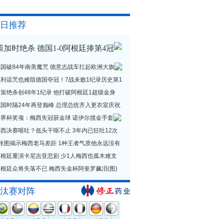
日推荐
策加时绝杀 德国1-0阿根廷捧第4冠
德国破84年南美魔咒 德意志战车扛起欧洲大旗
贝利诅咒也难阻德国夺冠！7战未败1纪录历史第1
策绝杀创48年1纪录 他打破阿根廷1超级金身
德国时隔24年再登巅峰 总理总统齐入更衣室庆祝
世界杯奖项：梅西失冠获金球 诺伊尔揽金手套
西决赛呕吐？低头干呕不止 3年内已狂吐12次
1张图揭示梅西老马差距 1种王者气质他永远没有
阿根廷重演卡尼吉亚悲剧 少1人梅西也孤木难支
根廷众将失落不已 梅西失金杯阿奎罗飙泪(图)
汰赛对阵