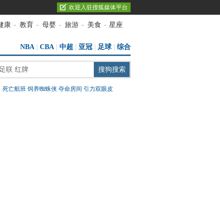
欢迎入驻搜狐媒体平台
健康
-
教育
-
母婴
-
旅游
-
美食
-
星座
NBA
|
CBA
|
中超
|
亚冠
|
足球
|
综合
：
死亡航班
饲养蜘蛛侠
夺命房间
引力双眼皮