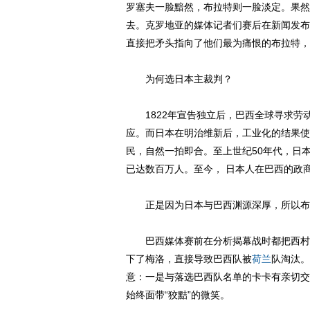
罗塞夫一脸黯然，布拉特则一脸淡定。果然
去。克罗地亚的媒体记者们赛后在新闻发布
直接把矛头指向了他们最为痛恨的布拉特，
为何选日本主裁判？
1822年宣告独立后，巴西全球寻求劳动
应。而日本在明治维新后，工业化的结果使
民，自然一拍即合。至上世纪50年代，日
已达数百万人。至今， 日本人在巴西的政
正是因为日本与巴西渊源深厚，所以布拉
巴西媒体赛前在分析揭幕战时都把西村雄
下了梅洛，直接导致巴西队被
荷兰
队淘汰。
意：一是与落选巴西队名单的卡卡有亲切交
始终面带“狡黠”的微笑。