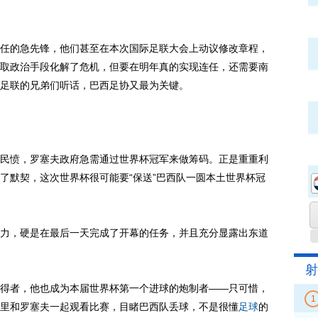
的急先锋，他们甚至在本次国际足联大会上动议修改章程，
取政治手段化解了危机，但要在明年真的实现连任，还需要南
足联的兄弟们听话，巴西足协又最为关键。
愤，罗塞夫政府急需通过世界杯冠军来做筹码。正是重重利
了默契，这次世界杯很可能要“保送”巴西队一圆本土世界杯冠
，硬是在最后一天完成了开幕的任务，并且充分显露出东道
射
得者，他也成为本届世界杯第一个进球的炮制者——只可惜，
1
里和罗塞夫一起观看比赛，目睹巴西队丢球，不是很懂
足球
的