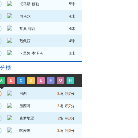
托马斯·穆勒
5球
内马尔
4球
莱奥·梅西
4球
范佩西
4球
卡里姆·本泽马
3球
分榜
A
B
C
D
E
F
G
H
巴西
3
场 积
7
分
墨西哥
3
场 积
7
分
克罗地亚
3
场 积
3
分
喀麦隆
3
场 积
0
分