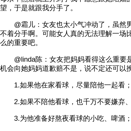
望，于是就跟我分手了。
@霜儿：女友也太小气冲动了，虽然男
不着分手啊。可能女人真的无法理解一场
么的重要吧。
@linda陈：女友把妈妈看得这么重要
机会向她妈妈道歉赔不是，说不定还可以
1.如果他在家看球，尽量陪他一起看
2.如果不陪他看球，也千万不要嫌弃、
3.为他准备好熬夜看球的小吃、啤酒