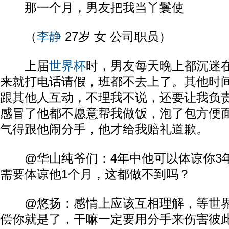
那一个月，男友把我当丫鬟使
（
李静
27岁 女 公司职员）
上届
世界杯
时，男友每天晚上都沉迷
来就打电话请假，班都不去上了。其他时
跟其他人互动，不理我不说，还要让我负
感冒了他都不愿意帮我做饭，泡了包方便
气得跟他闹分手，他才给我赔礼道歉。
@华山纯爷们：4年中他可以体谅你3年
需要体谅他1个月，这都做不到吗？
@悠扬：感情上应该互相理解，等世界
偿你就是了，干嘛一定要用分手来伤害彼