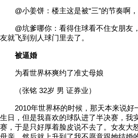
@小姜饼：楼主这是被“三”的节奏啊，
@坑爹哪你：看得住球看不住女朋友，
友就飞到别人球门里去了。
被逼婚
为看世界杯爽约了准丈母娘
（张铭 32岁 男 证券业）
2010年世界杯的时候，那天本来说好
生日，但是我喜欢的球队进了半决赛，我
赛，于是只好厚着脸皮说不去了。女友大
母亲，然后就上升到了我不愿意跟她结婚