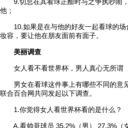
9.切忌在其看球正酣时与之争执吵闹，
他；
10.如果是在与他的好友一起看球的场
妆容，要让他在朋友面前有面子。
美丽调查
女人看不看世界杯，男人真心无所谓
男女在看球这件事上有哪些不同的意见
联合百合网共同发起以下调查。
1.你觉得女人看世界杯看的是什么？
A.看帅哥球员 35.2%（男） 27.3%（