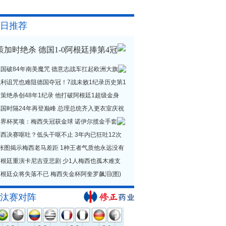
日推荐
策加时绝杀 德国1-0阿根廷捧第4冠
德国破84年南美魔咒 德意志战车扛起欧洲大旗
贝利诅咒也难阻德国夺冠！7战未败1纪录历史第1
策绝杀创48年1纪录 他打破阿根廷1超级金身
德国时隔24年再登巅峰 总理总统齐入更衣室庆祝
世界杯奖项：梅西失冠获金球 诺伊尔揽金手套
西决赛呕吐？低头干呕不止 3年内已狂吐12次
1张图揭示梅西老马差距 1种王者气质他永远没有
阿根廷重演卡尼吉亚悲剧 少1人梅西也孤木难支
根廷众将失落不已 梅西失金杯阿奎罗飙泪(图)
汰赛对阵