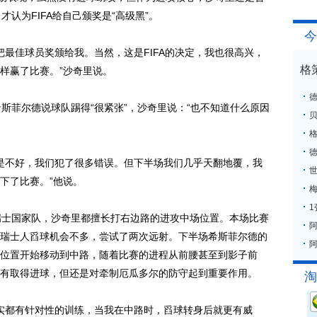
认为FIFA给自己颁奖是“高级黑”。
今
最佳球员奖颁给我。当然，这是FIFA的决定，我也很高兴，
格
样赢了比赛。”沙奇里说。
菲尔德说球队踢得“很紧张”，沙奇里说：“也不知道什么原因
格
是不好，我们犯了很多错误。但下半场我们几乎天翻地覆，我
下了比赛。”他说。
梅
士国家队，沙奇里都擅长打右边路的进攻中场位置。本场比赛
瑞士人舀球机会不多，尝试了两次远射。下半场希斯菲尔德的
阿
位置开始移动到中路，随着比赛的进程从前腰甚至到影子前
有取得进球，但还是对牵制厄瓜多尔的防守起到重要作用。
淘
实都有针对性的训练，当我在中路时，舀球转身后就更有威