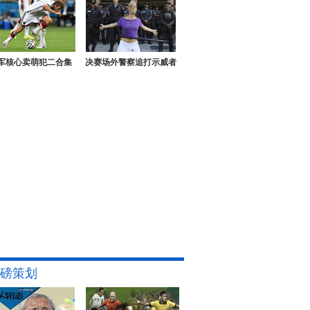
军核心卖萌犯二合集
决赛场外警察追打示威者
磅策划