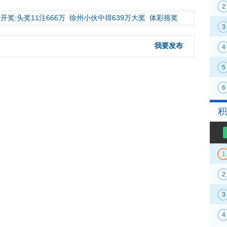
2
开奖:头奖11注666万
徐州小伙中得639万大奖
体彩摇奖
3
我要发布
4
5
6
积
1
2
3
4