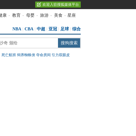
欢迎入驻搜狐媒体平台
健康
-
教育
-
母婴
-
旅游
-
美食
-
星座
NBA
|
CBA
|
中超
|
亚冠
|
足球
|
综合
：
死亡航班
饲养蜘蛛侠
夺命房间
引力双眼皮