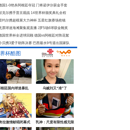
德国1-0绝杀阿根廷夺冠
门将诺伊尔获金手套
默克尔携手普京观战
14世界杯颁奖典礼全程
普约尔携超模展大力神杯
五星红旗赛场抢镜
无票球迷海滩聚集观直播
J罗5场6球获金靴奖
德国世界杯全进球回顾
德国vs阿根廷对阵花絮
小贝携3爱子助阵决赛
巴西最水9号退出国家队
界杯酷图
阿根廷国内球迷暴乱
乌贼刘又“准”了
奇拉激情献唱闭幕式
乳神：尺度有限性感无限