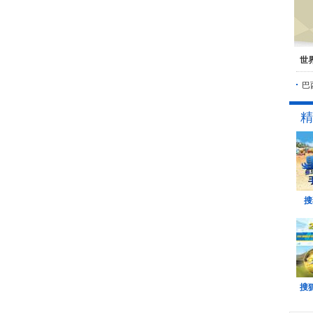
世
巴
精
搜
搜