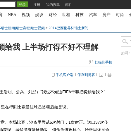
注册
我的搜狐
邮件
育
-
NBA
-
视频
-
娱谈
-
财经
-
世相
-
科技
-
汽车
-
房产
-
时尚
-
杯瑞士新闻|瑞士赛程|瑞士视频
>
2014巴西世界杯瑞士新闻
颁给我 上半场打得不好不理解
热词
扫描到手机
手机客户端
保存到博客
浩明、公兵、刘彤）“我也不知道FIFA干嘛把奖颁给我？”
奇里在得到比赛最佳球员奖项后如是说。
。本场比赛，沙奇里尝试5次射门，1次射正。送出37次传
整场表现，虽然没有进球助攻，但作为进攻核心，沙奇里还是合