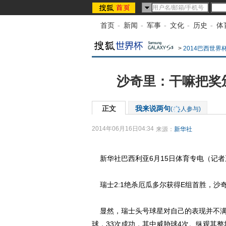
首页
-
新闻
-
军事
-
文化
-
历史
-
体
>
2014巴西世界
沙奇里：干嘛把奖
正文
我来说两句
(
人参与)
2014年06月16日04:34
来源：
新华社
新华社巴西利亚6月15日体育专电（记者王
瑞士2:1绝杀厄瓜多尔获得E组首胜，沙
显然，瑞士头号球星对自己的表现并不满意
球，33次成功，其中威胁球4次。纵观其