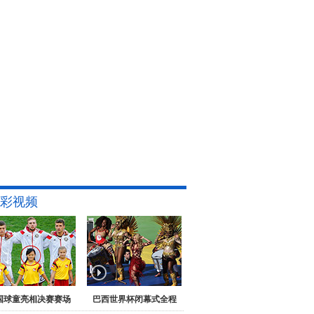
彩视频
国球童亮相决赛赛场
巴西世界杯闭幕式全程