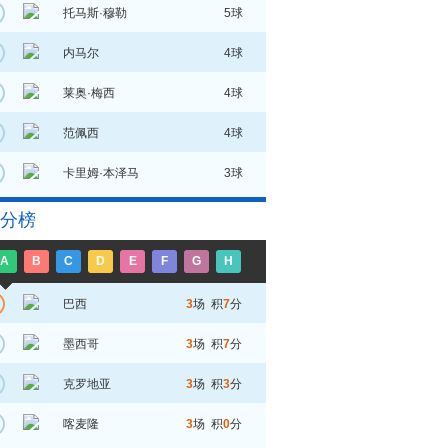
托马斯·穆勒
5球
内马尔
4球
莱奥·梅西
4球
范佩西
4球
卡里姆·本泽马
3球
分榜
A
B
C
D
E
F
G
H
巴西
3
场 积
7
分
墨西哥
3
场 积
7
分
克罗地亚
3
场 积
3
分
喀麦隆
3
场 积
0
分