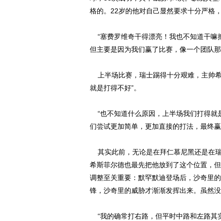
格的。22岁的他对自己显然要求十分严格，才
“塞费罗维奇干得漂亮！我也不知道干嘛把
但主要是因为我们赢了比赛，像一个团队那
上半场比赛，瑞士踢得十分艰难，主帅希斯
就是打得不好”。
“也不知道什么原因，上半场我们打得就
们尝试更加简单，更加直接的打法，最终赢
其实此前，无论是在拜仁慕尼黑还是在瑞
希斯菲尔德也最先把他放到了这个位置，但
调整至关重要：默罕默迪登场后，沙奇里的
锋，沙奇里的威胁才渐渐发挥出来。虽然没
“我的确常打右路，但平时中路和左路其