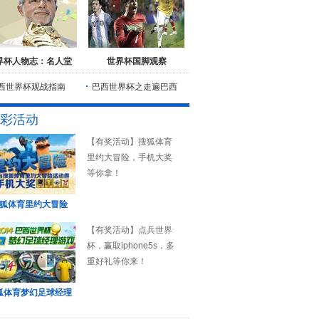
界杯人物志：名人堂
世界杯国脚观察
西世界杯观战指南
巴西世界杯之走遍巴西
彩活动
【有奖活动】搜狐体育
里约大冒险，手机大奖
等你拿！
狐体育里约大冒险
【有奖活动】点兵世界
杯，赢取iphone5s，多
重好礼等你来！
狐体育梦幻足球经理